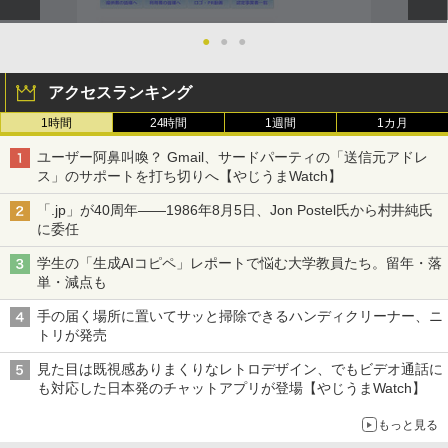
●
●
●
アクセスランキング
1時間
24時間
1週間
1カ月
ユーザー阿鼻叫喚？ Gmail、サードパーティの「送信元アドレ
ス」のサポートを打ち切りへ【やじうまWatch】
「.jp」が40周年――1986年8月5日、Jon Postel氏から村井純氏
に委任
学生の「生成AIコピペ」レポートで悩む大学教員たち。留年・落
単・減点も
手の届く場所に置いてサッと掃除できるハンディクリーナー、ニ
トリが発売
見た目は既視感ありまくりなレトロデザイン、でもビデオ通話に
も対応した日本発のチャットアプリが登場【やじうまWatch】
もっと見る