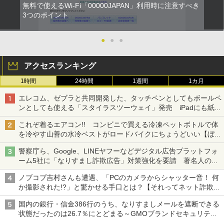
無料で使えるWi-Fi「00000JAPAN」利用時に注意すべき
3つのポイント
●
●
●
アクセスランキング
1時間
24時間
1週間
1カ月
エレコム、ゼブラと共同開発した、タッチペンとしてもボールペ
ンとしても使える「スタイラスツーウェイ」発売 iPadにも紙に
も、持ち替えずに書き込める
これぞ着るエアコン!! コンビニで買える冷凍ペットボトルで体
を冷やす山善の水冷ベストがロードバイクにちょうどいい【ぼっ
ち・ざ・ろーど！その14】【空いた時間でなにしてる？】
警察庁ら、Google、LINEヤフーなどデジタル広告プラットフォ
ーム5社に「なりすまし詐欺広告」対策強化を要請 著名人の写
真や映像を使った投資詐欺などへの対策として
ノブコブ吉村さんも遭遇、「PCのカメラからシャッター音！ 何
か撮影された!?」と驚かせる手口とは？【それってネット詐欺で
すよ！】
国内の銀行・信金386行のうち、なりすましメールを遮断できる
状態だったのは26.7％にとどまる～GMOブランドセキュリティ
調査