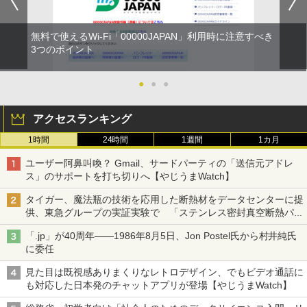
無料で使えるWi-Fi「00000JAPAN」利用時に注意すべき
3つのポイント
●
●
●
アクセスランキング
1時間
24時間
1週間
1カ月
ユーザー阿鼻叫喚？ Gmail、サードパーティの「送信元アドレ
ス」のサポートを打ち切りへ【やじうまWatch】
タイガー、魔法瓶の技術を応用した断熱材をデータセンターに提
供、東急グループの実証実験で 「ステンレス密封真空断熱パネ
ル TIVIP」
「.jp」が40周年――1986年8月5日、Jon Postel氏から村井純氏
に委任
見た目は既視感ありまくりなレトロデザイン、でもビデオ通話に
も対応した日本発のチャットアプリが登場【やじうまWatch】