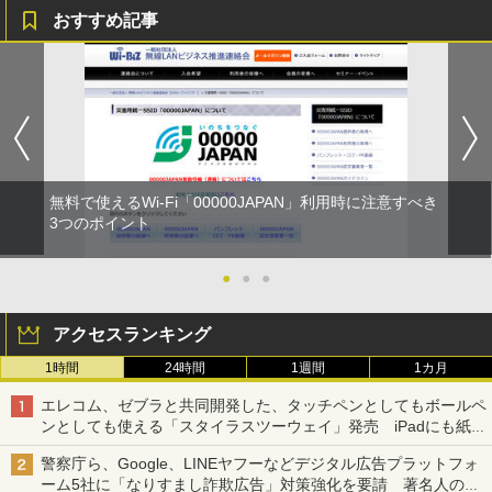
おすすめ記事
無料で使えるWi-Fi「00000JAPAN」利用時に注意すべき
3つのポイント
●
●
●
アクセスランキング
1時間
24時間
1週間
1カ月
エレコム、ゼブラと共同開発した、タッチペンとしてもボールペ
ンとしても使える「スタイラスツーウェイ」発売 iPadにも紙に
も、持ち替えずに書き込める
警察庁ら、Google、LINEヤフーなどデジタル広告プラットフォ
ーム5社に「なりすまし詐欺広告」対策強化を要請 著名人の写