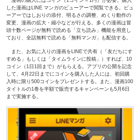
漫画の購入にはコイン（1コイン＝1円）が必要。購入
した漫画はLINE マンガのビューアーで閲覧できる。ビュ
ーアーではしおりの添付、明るさの調整、めくり動作の
変更、漫画の拡大・縮小などが行える。多くの漫画は冒
頭十数ページが無料で読める「立ち読み」機能を用意し
ており、全話無料で読める「無料マンガ」も配信する。
また、お気に入りの漫画をLINEで共有（「友だちにす
すめる」もしくは「タイムラインに投稿」）すれば、10
コイン（1日1回まで）がもらえる。アプリの公開を記念
して、4月22日までにコインを購入した人には、初回購
入時に限り500コインをプレゼントする。また、漫画100
タイトルの1巻を半額で販売するキャンペーンも5月6日
まで実施する。