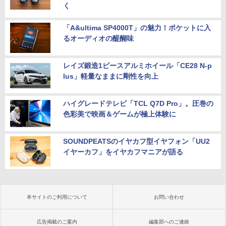
く
「A&ultima SP4000T」の魅力！ポケットに入
るオーディオの醍醐味
レイズ鍛造1ピースアルミホイール「CE28 N-p
lus」軽量なままに剛性を向上
ハイグレードテレビ「TCL Q7D Pro」。圧巻の
色彩美で映画＆ゲームが極上体験に
SOUNDPEATSのイヤカフ型イヤフォン「UU2
イヤーカフ」をイヤカフマニアが語る
本サイトのご利用について
お問い合わせ
広告掲載のご案内
編集部へのご連絡