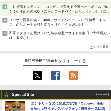
真や映像を使った投資詐欺などへの対策として
これぞ着るエアコン!! コンビニで買える冷凍ペットボトルで体
を冷やす山善の水冷ベストがロードバイクにちょうどいい【ぼっ
ち・ざ・ろーど！その14】【空いた時間でなにしてる？】
ユーザー阿鼻叫喚？ Gmail、サードパーティの「送信元アドレ
ス」のサポートを打ち切りへ【やじうまWatch】
不正アクセスを受けていた将棋連盟のサイトが復旧、情報漏えい
は「痕跡なし」
もっと見る
INTERNET Watch をフォローする
Special Site
エントリーなのに脅威の実力!「Osprey」Nobl
e Audioワイヤレスイヤフォン4機種を一気に聴