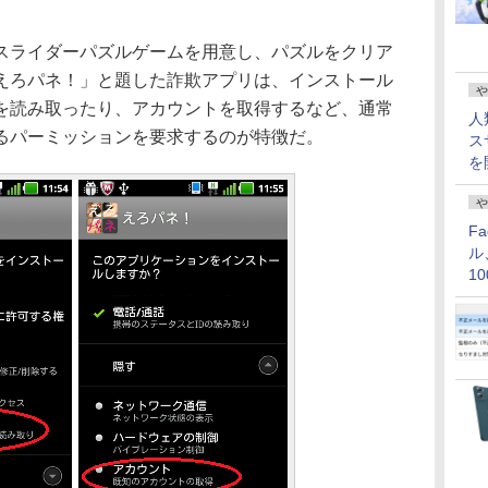
ライダーパズルゲームを用意し、パズルをクリア
えろパネ！」と題した詐欺アプリは、インストール
や
Dを読み取ったり、アカウントを取得するなど、通常
人
るパーミッションを要求するのが特徴だ。
ス
を
や
F
ル
1
価