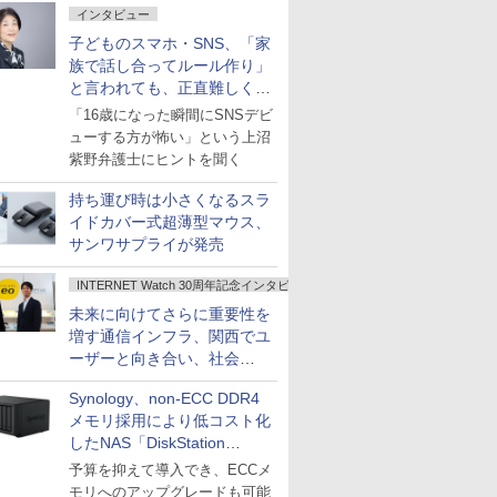
インタビュー
子どものスマホ・SNS、「家
族で話し合ってルール作り」
と言われても、正直難しくな
いですか？
「16歳になった瞬間にSNSデビ
ューする方が怖い」という上沼
紫野弁護士にヒントを聞く
持ち運び時は小さくなるスラ
イドカバー式超薄型マウス、
サンワサプライが発売
INTERNET Watch 30周年記念インタビュー
未来に向けてさらに重要性を
増す通信インフラ、関西でユ
ーザーと向き合い、社会
の“あたらしい”を起動し続け
Synology、non-ECC DDR4
る～オプテージ
メモリ採用により低コスト化
したNAS「DiskStation
neo+」シリーズ
予算を抑えて導入でき、ECCメ
モリへのアップグレードも可能