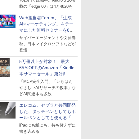
7820円で販売中。Android 16搭
載の「edge 60」は4万4820円
Web担当者Forum、「生成
AI×マーケティング」をテー
マにした無料セミナーを8月
27日にオンライン開催
サイバーエージェントや文藝春
秋、日本マイクロソフトなどが
登壇
5万冊以上が対象！ 最大
65％OFFのAmazon「Kindle
本サマーセール」第2弾
「MCP完全入門」「いちばん
やさしいAIリサーチの教本」な
どAI関連本も多数
エレコム、ゼブラと共同開発
した、タッチペンとしてもボ
ールペンとしても使える「ス
タイラスツーウェイ」発売
iPadにも紙にも、持ち替えずに
書き込める