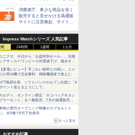
消費者庁、希少な商品を安く
販売すると見せかける偽通販
サイトに注意喚起、サイト名
とドメイン名を公表
Impress Watchシリーズ 人気記事
時間
24時間
1週間
1カ月
ユニクロ、今日から「お盆特別セール」。涼感
シアサッカーワンピース待望値下げ、撥水ギア
ショーツは1990円に
【家電レビュー】手ごわい雑草との戦い、コメ
リの草刈機で完全勝利 掃除機感覚で使えた
NTT島田社長、ソフトバンクのセブン出資に「d
ポイント使えるようにして」
カルディ、オンライン限定「ネコバッグ＆タン
ブラーセット」を一般販売。7月の抽選販売の
当選無効分
東映の歴代オープニング映像がカプセルトイ
に。全5種で8月下旬発売
もっと見る
おすすめ記事