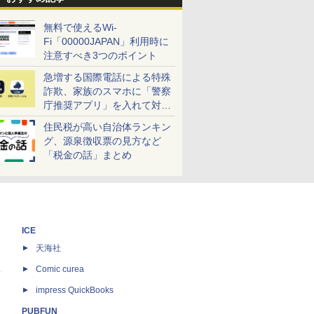
無料で使えるWi-
Fi「00000JAPAN」利用時に
注意すべき3つのポイント
急増する国際電話による特殊
詐欺、家族のスマホに「警察
庁推奨アプリ」を入れて対策
しよう！
住民税が高い自治体ランキン
グ、源泉徴収票の見方など
「税金の話」まとめ
ICE
天海社
ス
Comic curea
impress QuickBooks
PUBFUN