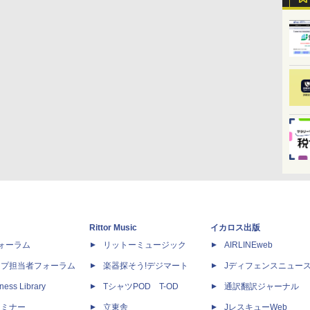
Rittor Music
イカロス出版
dフォーラム
リットーミュージック
AIRLINEweb
ップ担当者フォーラム
楽器探そう!デジマート
Jディフェンスニュー
ness Library
TシャツPOD T-OD
通訳翻訳ジャーナル
セミナー
立東舎
JレスキューWeb