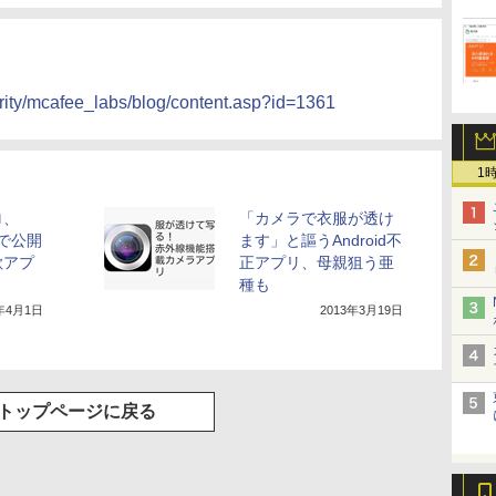
rity/mcafee_labs/blog/content.asp?id=1361
1
ロ、
「カメラで衣服が透け
y」で公開
ます」と謳うAndroid不
欺アプ
正アプリ、母親狙う亜
種も
3年4月1日
2013年3月19日
トップページに戻る