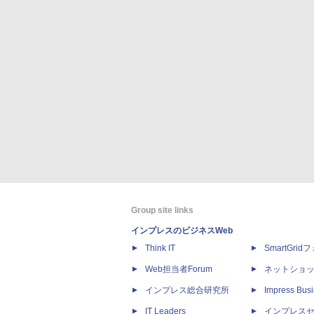
Group site links
インプレスのビジネスWeb
Think IT
SmartGri
Web担当者Forum
ネットショ
インプレス総合研究所
Impress Busi
IT Leaders
インプレス