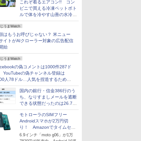
これぞ着るエアコン!! コン
ビニで買える冷凍ペットボト
ルで体を冷やす山善の水冷ベ
ストがロードバイクにちょう
じうまWatch
どいい【ぼっち・ざ・ろー
ど！その14】
類はもうお呼びじゃない？ 米ニュー
サイトがAIクローラー対象の広告配信
開始
じうまWatch
acebookの偽コメントは1000件287ド
、YouTubeの偽チャンネル登録は
000人78ドル…人気を捏造するための
格リストが公開中
国内の銀行・信金386行のう
ち、なりすましメールを遮断
できる状態だったのは26.7％
にとどまる～GMOブランド
モトローラのSIMフリー
セキュリティ調査
Androidスマホが2万円切
り！ Amazonでタイムセー
ル
6.9インチ「moto g06」が1万