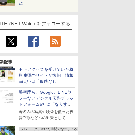
た！
NTERNET Watch をフォローする
新記事
不正アクセスを受けていた将
棋連盟のサイトが復旧、情報
漏えいは「痕跡なし」
警察庁ら、Google、LINEヤ
フーなどデジタル広告プラッ
トフォーム5社に「なりすま
し詐欺広告」対策強化を要請
著名人の写真や映像を使った投
資詐欺などへの対策として
テレワーク、空いた時間でなにしてる？