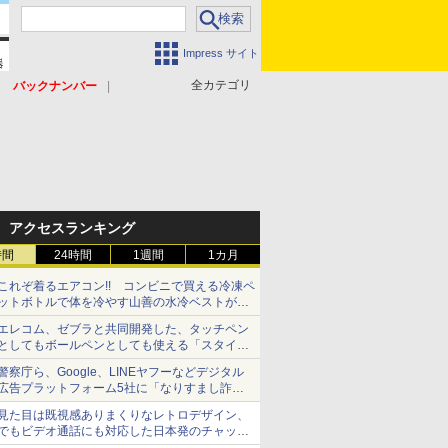
Impress サイト
全カテゴリ
バックナンバー
アクセスランキング
時間
24時間
1週間
1カ月
これぞ着るエアコン!! コンビニで買える冷凍ペ
ットボトルで体を冷やす山善の水冷ベストがロ
ードバイクにちょうどいい【ぼっち・ざ・ろー
エレコム、ゼブラと共同開発した、タッチペン
ど！その14】【空いた時間でなにしてる？】
としてもボールペンとしても使える「スタイラ
スツーウェイ」発売 iPadにも紙にも、持ち替
警察庁ら、Google、LINEヤフーなどデジタル
えずに書き込める
広告プラットフォーム5社に「なりすまし詐欺
広告」対策強化を要請 著名人の写真や映像を
見た目は既視感ありまくりなレトロデザイン、
使った投資詐欺などへの対策として
でもビデオ通話にも対応した日本発のチャット
アプリが登場【やじうまWatch】