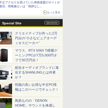
不正アクセスを受けていた将棋連盟のサイトが
復旧、情報漏えいは「痕跡なし」
もっと見る
Special Site
クリエイティブが作った2万
円台の“小さなピュアオーデ
ィオスピーカー”
マウス、RTX 5060 Ti搭載ゲ
ーミングPCが7万5,000円オ
フで30万円台！
総合オーディオブランドに進
化するSHANLINGとは何者
か？
性能の良いお得な中古PC情
報はこのページでチェック！
鳥肌ものの「DENON
HOME」サウンドを体感し