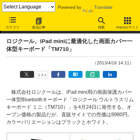
Powered by
Translate
ニュース
カテゴリ
過去記事
検索
Impressサイト
ロジクール、iPad miniに最適化した画面カバー一
体型キーボード「TM710」
（2013/4/16 14:11）
リスト
株式会社ロジクールは、iPad mini用の画面保護カバー
一体型Bluetoothキーボード「ロジクール ウルトラスリム
キーボード ミニ（TM710）」を4月24日に発売する。オ
ープン価格の製品だが、直販サイトでの売価は8980円。
カラーバリエーションはブラックとホワイト。