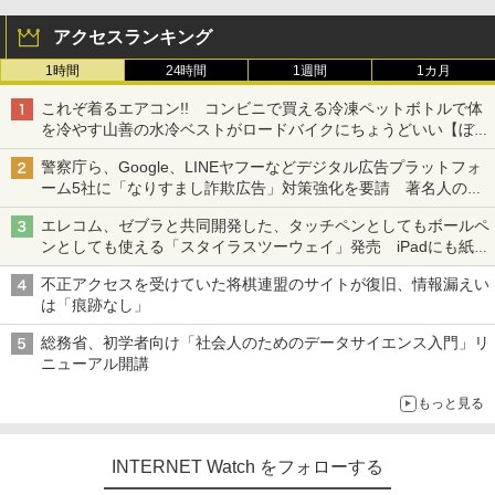
アクセスランキング
1時間
24時間
1週間
1カ月
これぞ着るエアコン!! コンビニで買える冷凍ペットボトルで体
を冷やす山善の水冷ベストがロードバイクにちょうどいい【ぼっ
ち・ざ・ろーど！その14】【空いた時間でなにしてる？】
警察庁ら、Google、LINEヤフーなどデジタル広告プラットフォ
ーム5社に「なりすまし詐欺広告」対策強化を要請 著名人の写
真や映像を使った投資詐欺などへの対策として
エレコム、ゼブラと共同開発した、タッチペンとしてもボールペ
ンとしても使える「スタイラスツーウェイ」発売 iPadにも紙に
も、持ち替えずに書き込める
不正アクセスを受けていた将棋連盟のサイトが復旧、情報漏えい
は「痕跡なし」
総務省、初学者向け「社会人のためのデータサイエンス入門」リ
ニューアル開講
もっと見る
INTERNET Watch をフォローする