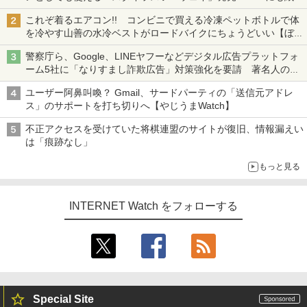
も、持ち替えずに書き込める
これぞ着るエアコン!! コンビニで買える冷凍ペットボトルで体
を冷やす山善の水冷ベストがロードバイクにちょうどいい【ぼっ
ち・ざ・ろーど！その14】【空いた時間でなにしてる？】
警察庁ら、Google、LINEヤフーなどデジタル広告プラットフォ
ーム5社に「なりすまし詐欺広告」対策強化を要請 著名人の写
真や映像を使った投資詐欺などへの対策として
ユーザー阿鼻叫喚？ Gmail、サードパーティの「送信元アドレ
ス」のサポートを打ち切りへ【やじうまWatch】
不正アクセスを受けていた将棋連盟のサイトが復旧、情報漏えい
は「痕跡なし」
もっと見る
INTERNET Watch をフォローする
Special Site