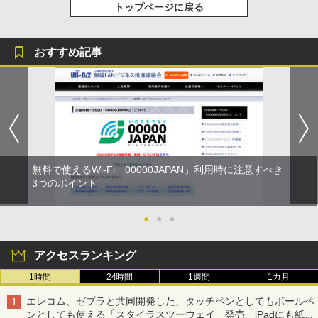
トップページに戻る
おすすめ記事
無料で使えるWi-Fi「00000JAPAN」利用時に注意すべき
3つのポイント
●
●
●
アクセスランキング
1時間
24時間
1週間
1カ月
エレコム、ゼブラと共同開発した、タッチペンとしてもボールペ
ンとしても使える「スタイラスツーウェイ」発売 iPadにも紙に