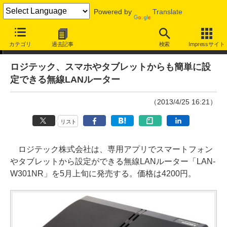
Powered by
Translate
ニュース
カテゴリ
過去記事
検索
Impressサイト
ロジテック、スマホやタブレットからも簡単に設
定できる無線LANルーター
（2013/4/25 16:21）
リスト
ロジテック株式会社は、専用アプリでスマートフォン
やタブレットから設定ができる無線LANルーター「LAN-
W301NR」を5月上旬に発売する。価格は4200円。