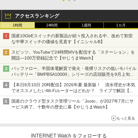
●
●
●
アクセスランキング
1時間
24時間
1週間
1カ月
国産10GbEスイッチの新製品が続々投入される中、改めて割安
な中華スイッチの価値を見直す【イニシャルB】
スピッツ、YouTubeで24時間MVを配信する「ステーション」を
開設―100万登録記念で【やじうまWatch】
バッファロー、半固体電解質で発火・発煙リスクの低いモバイル
バッテリー「BMPBSA10000」シリーズの店頭販売を9月上旬に
開始
【本日8月10日 20時配信】2026年夏 最新版！ 清水理史が本気
でオススメしたいWi-Fiルーターはどれか？ ライブで解説【清
水理史の「イニシャルB」チャンネル】
国産のクラウド型タスク管理ツール「Jooto」が2027年7月にサ
ービス終了、十数年の歴史に幕【やじうまWatch】
もっと見る
INTERNET Watch をフォローする