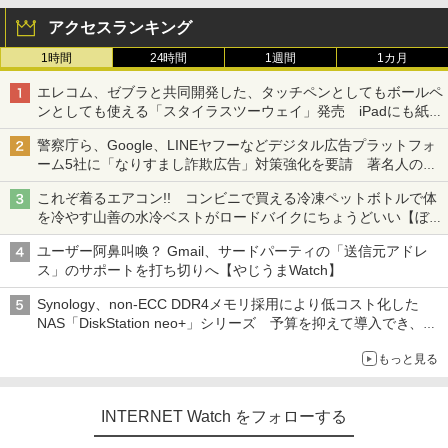
アクセスランキング
1時間
24時間
1週間
1カ月
エレコム、ゼブラと共同開発した、タッチペンとしてもボールペ
ンとしても使える「スタイラスツーウェイ」発売 iPadにも紙に
も、持ち替えずに書き込める
警察庁ら、Google、LINEヤフーなどデジタル広告プラットフォ
ーム5社に「なりすまし詐欺広告」対策強化を要請 著名人の写
真や映像を使った投資詐欺などへの対策として
これぞ着るエアコン!! コンビニで買える冷凍ペットボトルで体
を冷やす山善の水冷ベストがロードバイクにちょうどいい【ぼっ
ち・ざ・ろーど！その14】【空いた時間でなにしてる？】
ユーザー阿鼻叫喚？ Gmail、サードパーティの「送信元アドレ
ス」のサポートを打ち切りへ【やじうまWatch】
Synology、non-ECC DDR4メモリ採用により低コスト化した
NAS「DiskStation neo+」シリーズ 予算を抑えて導入でき、
ECCメモリへのアップグレードも可能
もっと見る
INTERNET Watch をフォローする