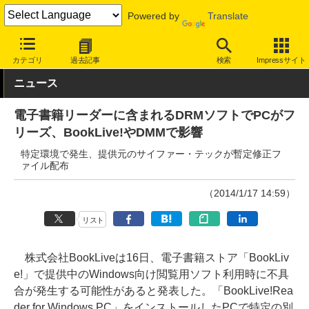
Powered by
Translate
INTERNET Watch
トピック
本・電子書籍
カテゴリ
過去記事
検索
Impressサイト
ニュース
電子書籍リーダーに含まれるDRMソフトでPCがフ
リーズ、BookLive!やDMMで影響
特定環境で発生、提供元のサイファー・テックが暫定修正フ
ァイル配布
（2014/1/17 14:59）
リスト
株式会社BookLiveは16日、電子書籍ストア「BookLiv
e!」で提供中のWindows向け閲覧用ソフト利用時に不具
合が発生する可能性があると発表した。「BookLive!Rea
der for Windows PC」をインストールしたPCで特定の別