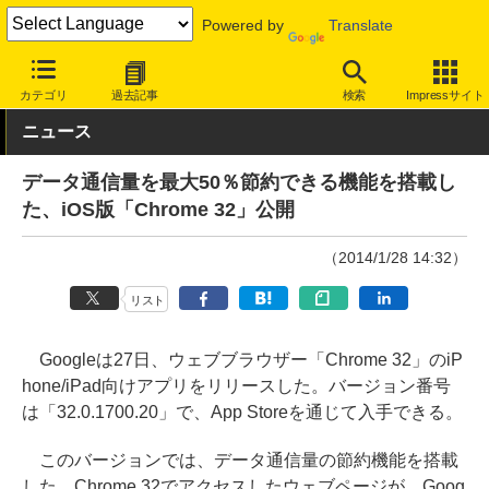
Powered by
Translate
INTERNET Watch
サービス/ソフト
ソフトウェア
スマートフォ
カテゴリ
過去記事
検索
Impressサイト
ニュース
データ通信量を最大50％節約できる機能を搭載し
た、iOS版「Chrome 32」公開
（2014/1/28 14:32）
リスト
Googleは27日、ウェブブラウザー「Chrome 32」のiP
hone/iPad向けアプリをリリースした。バージョン番号
は「32.0.1700.20」で、App Storeを通じて入手できる。
このバージョンでは、データ通信量の節約機能を搭載
した。Chrome 32でアクセスしたウェブページが、Goog