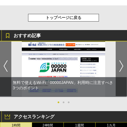
トップページに戻る
おすすめ記事
無料で使えるWi-Fi「00000JAPAN」利用時に注意すべき
3つのポイント
●
●
●
アクセスランキング
1時間
24時間
1週間
1カ月