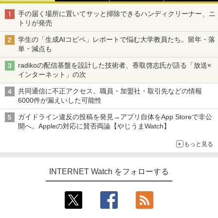
手の届く場所に置いてサッと掃除できるハンディクリーナー、ニ
トリが発売
学生の「生成AIコピペ」レポートで悩む大学教員たち。留年・落
単・減点も
radikoの配信基盤を設計した技術者、香取啓志氏が語る「放送×
インターネット」の次
共同通信に不正アクセス。職員・加盟社・取引先などの情報
6000件が漏えいした可能性
ガイドライン違反の投稿を発見→アプリ自体をApp Storeで非公
開へ。Appleの対応に賛否両論【やじうまWatch】
もっと見る
INTERNET Watch をフォローする