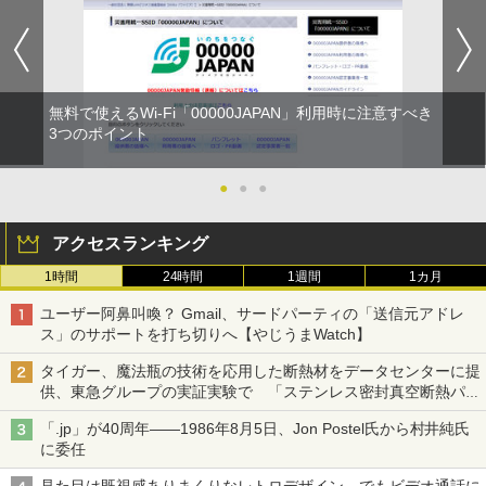
無料で使えるWi-Fi「00000JAPAN」利用時に注意すべき
3つのポイント
●
●
●
アクセスランキング
1時間
24時間
1週間
1カ月
ユーザー阿鼻叫喚？ Gmail、サードパーティの「送信元アドレ
ス」のサポートを打ち切りへ【やじうまWatch】
タイガー、魔法瓶の技術を応用した断熱材をデータセンターに提
供、東急グループの実証実験で 「ステンレス密封真空断熱パネ
ル TIVIP」
「.jp」が40周年――1986年8月5日、Jon Postel氏から村井純氏
に委任
見た目は既視感ありまくりなレトロデザイン、でもビデオ通話に