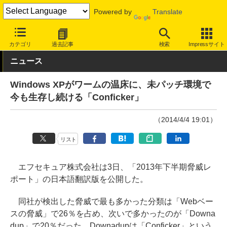
Powered by
Translate
INTERNET Watch
トピック
セキュリティ
ウイルス/マルウェア
カテゴリ
過去記事
検索
Impressサイト
ニュース
Windows XPがワームの温床に、未パッチ環境で
今も生存し続ける「Conficker」
（2014/4/4 19:01）
リスト
エフセキュア株式会社は3日、「2013年下半期脅威レ
ポート」の日本語翻訳版を公開した。
同社が検出した脅威で最も多かった分類は「Webベー
スの脅威」で26％を占め、次いで多かったのが「Downa
dup」で20％だった。Downadupは「Conficker」という