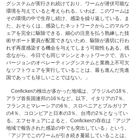
グシステムが実行され続けており、ワームが潜伏可能な
環境を与えていると考えられる。いわば、このワームは
その環境の中で生存し続け、感染を繰り返している。ま
た、おそらくは、感染したネットワークからこのマルウ
ェアを完全に駆除できる、細心の注意を払う熟練した技
術サポート要員が配置できないため、駆除が適切に行わ
れず再度感染する機会を与えてしまう可能性もある。残
念ながら、今日でも同じマシンとネットワークで、古い
バージョンのオペレーティングシステムと業務上不可欠
なソフトウェアを実行していることは、最も進んだ先進
国であっても珍しいことではない。」
Confickerの検出が多かった地域は、ブラジルの18％、
アラブ首長国連邦の16％など。以下、イタリアの7％、
フランスとマレーシアの6％、スロベニアとブルガリア
の4％、コロンビアと日本の3％、台湾の2％となってい
る。エフセキュアによると、Confickerの存在は「アジア
地域で報告された感染の中でも突出している」という。
「アジアでこのワームが引き続き蔓延していることは、