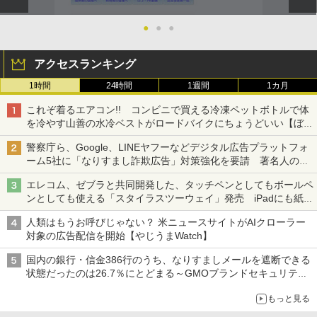
●
●
●
アクセスランキング
1時間
24時間
1週間
1カ月
これぞ着るエアコン!! コンビニで買える冷凍ペットボトルで体
を冷やす山善の水冷ベストがロードバイクにちょうどいい【ぼっ
ち・ざ・ろーど！その14】【空いた時間でなにしてる？】
警察庁ら、Google、LINEヤフーなどデジタル広告プラットフォ
ーム5社に「なりすまし詐欺広告」対策強化を要請 著名人の写
真や映像を使った投資詐欺などへの対策として
エレコム、ゼブラと共同開発した、タッチペンとしてもボールペ
ンとしても使える「スタイラスツーウェイ」発売 iPadにも紙に
も、持ち替えずに書き込める
人類はもうお呼びじゃない？ 米ニュースサイトがAIクローラー
対象の広告配信を開始【やじうまWatch】
国内の銀行・信金386行のうち、なりすましメールを遮断できる
状態だったのは26.7％にとどまる～GMOブランドセキュリティ
調査
もっと見る