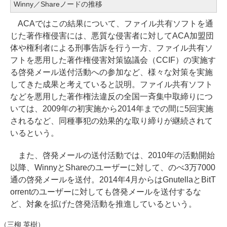
Winny／Shareノードの推移
ACAではこの結果について、ファイル共有ソフトを通
じた著作権侵害には、悪質な侵害者に対してACA加盟団
体や権利者による刑事告訴を行う一方、ファイル共有ソ
フトを悪用した著作権侵害対策協議会（CCIF）の実施す
る啓発メール送付活動への参加など、様々な対策を実施
してきた成果と考えていると説明。ファイル共有ソフト
などを悪用した著作権法違反の全国一斉集中取締りにつ
いては、2009年の初実施から2014年までの間に5回実施
されるなど、同種事犯の効果的な取り締りが継続されて
いるという。
また、啓発メールの送付活動では、2010年の活動開始
以降、WinnyとShareのユーザーに対して、のべ3万7000
通の啓発メールを送付。2014年4月からはGnutellaとBitT
orrentのユーザーに対しても啓発メールを送付するな
ど、対象を拡げた啓発活動を推進しているという。
（三柳 英樹）