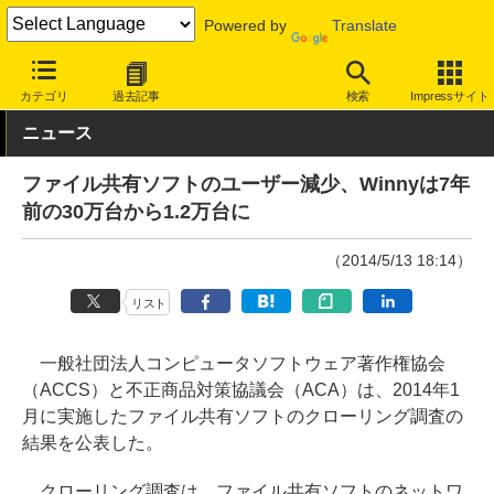
Powered by
Translate
INTERNET Watch
トピック
業界動向
著作権・知財
カテゴリ
過去記事
検索
Impressサイト
ニュース
ファイル共有ソフトのユーザー減少、Winnyは7年
前の30万台から1.2万台に
（2014/5/13 18:14）
リスト
一般社団法人コンピュータソフトウェア著作権協会
（ACCS）と不正商品対策協議会（ACA）は、2014年1
月に実施したファイル共有ソフトのクローリング調査の
結果を公表した。
クローリング調査は、ファイル共有ソフトのネットワ