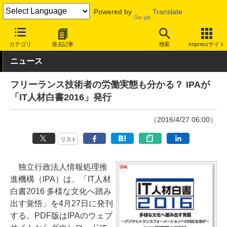
Powered by
Translate
INTERNET Watch
トピック
業界動向
調査
カテゴリ
過去記事
検索
Impressサイト
ニュース
フリーランス技術者の労働実態も分かる？ IPAが
「IT人材白書2016」発行
（2016/4/27 06:00）
リスト
独立行政法人情報処理推
進機構（IPA）は、「IT人材
白書2016 多様な文化へ踏み
出す覚悟」を4月27日に発刊
する。PDF版はIPAのウェブ