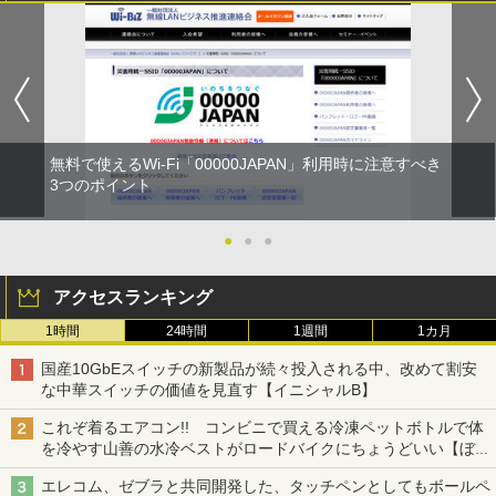
無料で使えるWi-Fi「00000JAPAN」利用時に注意すべき
3つのポイント
●
●
●
アクセスランキング
1時間
24時間
1週間
1カ月
国産10GbEスイッチの新製品が続々投入される中、改めて割安
な中華スイッチの価値を見直す【イニシャルB】
これぞ着るエアコン!! コンビニで買える冷凍ペットボトルで体
を冷やす山善の水冷ベストがロードバイクにちょうどいい【ぼっ
ち・ざ・ろーど！その14】【空いた時間でなにしてる？】
エレコム、ゼブラと共同開発した、タッチペンとしてもボールペ