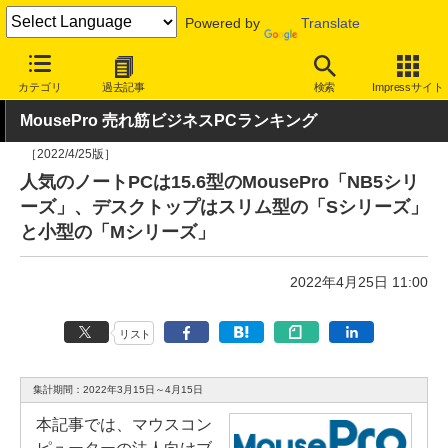
Powered by
Translate
INTERNET Watch
ハードウェア
デバイス
PC
カテゴリ
過去記事
検索
Impressサイト
MousePro 売れ筋ビジネスPCランキング
［2022/4/25版］
人気のノートPCは15.6型のMousePro「NB5シリ
ーズ」、デスクトップはスリム型の「Sシリーズ」
と小型の「Mシリーズ」
2022年4月25日 11:00
リスト
集計期間：2022年3月15日～4月15日
本記事では、マウスコン