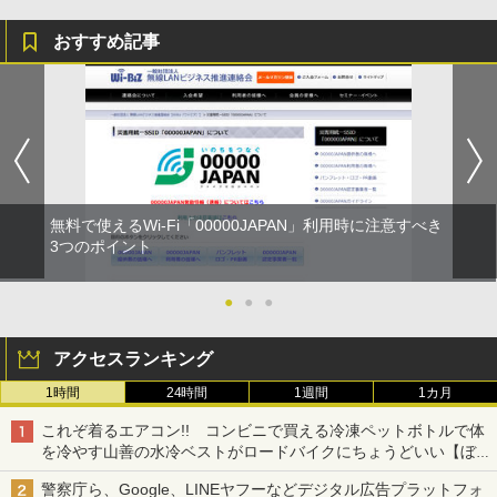
おすすめ記事
無料で使えるWi-Fi「00000JAPAN」利用時に注意すべき
3つのポイント
●
●
●
アクセスランキング
1時間
24時間
1週間
1カ月
これぞ着るエアコン!! コンビニで買える冷凍ペットボトルで体
を冷やす山善の水冷ベストがロードバイクにちょうどいい【ぼっ
ち・ざ・ろーど！その14】【空いた時間でなにしてる？】
警察庁ら、Google、LINEヤフーなどデジタル広告プラットフォ