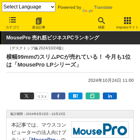
Powered by
Translate
INTERNET Watch
ハードウェア
デバイス
PC
カテゴリ
過去記事
検索
Impressサイト
MousePro 売れ筋ビジネスPCランキング
［デスクトップ編 2024/10/24版］
横幅99mmのスリムPCが売れている！ 今月も1位
は「MousePro LPシリーズ」
2024年10月24日 11:00
リスト
集計期間：2024年9月15日～10月15日
本記事では、マウスコン
ピューターの法人向けブ
ランド
「MousePro」
の