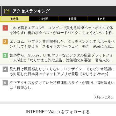
アクセスランキング
1時間
24時間
1週間
1カ月
これぞ着るエアコン!! コンビニで買える冷凍ペットボトルで体
を冷やす山善の水冷ベストがロードバイクにちょうどいい【ぼっ
ち・ざ・ろーど！その14】【空いた時間でなにしてる？】
エレコム、ゼブラと共同開発した、タッチペンとしてもボールペ
ンとしても使える「スタイラスツーウェイ」発売 iPadにも紙に
も、持ち替えずに書き込める
警察庁ら、Google、LINEヤフーなどデジタル広告プラットフォ
ーム5社に「なりすまし詐欺広告」対策強化を要請 著名人の写
真や映像を使った投資詐欺などへの対策として
見た目は既視感ありまくりなレトロデザイン、でもビデオ通話に
も対応した日本発のチャットアプリが登場【やじうまWatch】
不正アクセスを受けていた将棋連盟のサイトが復旧、情報漏えい
は「痕跡なし」
もっと見る
INTERNET Watch をフォローする