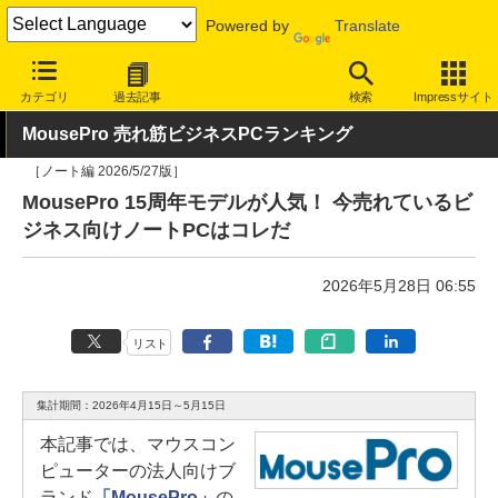
Powered by
Translate
INTERNET Watch
ハードウェア
デバイス
PC
カテゴリ
過去記事
検索
Impressサイト
MousePro 売れ筋ビジネスPCランキング
［ノート編 2026/5/27版］
MousePro 15周年モデルが人気！ 今売れているビ
ジネス向けノートPCはコレだ
2026年5月28日 06:55
リスト
集計期間：2026年4月15日～5月15日
本記事では、マウスコン
ピューターの法人向けブ
ランド
「MousePro」
の