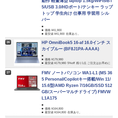
動作 軽量薄型 laptop 1.5kg/WIFI5/BT
5/USB 3.0/HDポート/テンキー ラップ
トップ 学生向け 仕事用 学習用 シル
バー
価格 ¥
41,900
最安値 ¥
41,900
在庫あり。
HP OmniBook5 16-af 16.0インチ ス
26
カイブルー (BF8J1PA-AAAA)
価格 ¥
179,980
最安値 ¥
179,980
5%
off
残り1点 ご注文はお早めに
FMV ノートパソコン WA1-L1 (MS 36
27
5 Personal/Copilotキー搭載/Win 11/
15.6型/AMD Ryzen 7/16GB/SSD 512
GB/スーパーマルチドライブ) FMVW
L1A175
価格 ¥
164,800
最安値 ¥
164,800
在庫あり。