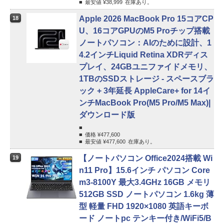
最安値 ¥
38,999
在庫あり。
Apple 2026 MacBook Pro 15コアCP
18
U、16コアGPUのM5 Proチップ搭載
ノートパソコン：AIのために設計、1
4.2インチLiquid Retina XDRディス
プレイ、24GBユニファイドメモリ、
1TBのSSDストレージ - スペースブラ
ック + 3年延長 AppleCare+ for 14イ
ンチMacBook Pro(M5 Pro/M5 Max)|
ダウンロード版
価格 ¥
477,600
最安値 ¥
477,600
在庫あり。
【ノートパソコン Office2024搭載 Wi
19
n11 Pro】15.6インチ パソコン Core
m3-8100Y 最大3.4GHz 16GB メモリ
512GB SSD ノートパソコン 1.6kg 薄
型 軽量 FHD 1920×1080 英語キーボ
ード ノートpc テンキー付き/WiFi5/B