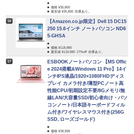
価格 ¥
35,800
最安値 ¥
35,800
在庫あり。
【Amazon.co.jp限定】Dell 15 DC15
16
250 15.6インチ ノートパソコン ND6
5-GHSA
価格 ¥
118,980
最安値 ¥
118,980
17%
off
在庫あり。
ESBOOKノートパソコン 【MS Offic
17
e 2024搭載&Windows 11 Pro】14イ
ンチIPS液晶/1920×1080FHDディス
プレイ カメラ付き/薄型PCノート高
性能CPU/初期設定不要/8Gメモリ/無
線LAN/大容量SSD/初心者向け・パソ
コンノート/日本語キーボードフィル
ム付き/ワイヤレスマウス付き(256G
SSD, ローズゴールド)
価格 ¥
38,999