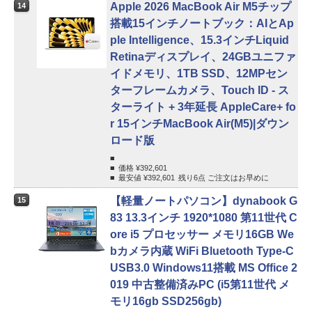
Apple 2026 MacBook Air M5チップ
14
搭載15インチノートブック：AIとAp
ple Intelligence、15.3インチLiquid
Retinaディスプレイ、24GBユニファ
イドメモリ、1TB SSD、12MPセン
ターフレームカメラ、Touch ID - ス
ターライト + 3年延長 AppleCare+ fo
r 15インチMacBook Air(M5)|ダウン
ロード版
価格 ¥
392,601
最安値 ¥
392,601
残り6点 ご注文はお早めに
【軽量ノートパソコン】dynabook G
15
83 13.3インチ 1920*1080 第11世代 C
ore i5 プロセッサー メモリ16GB We
bカメラ内蔵 WiFi Bluetooth Type-C
USB3.0 Windows11搭載 MS Office 2
019 中古整備済みPC (i5第11世代 メ
モリ16gb SSD256gb)