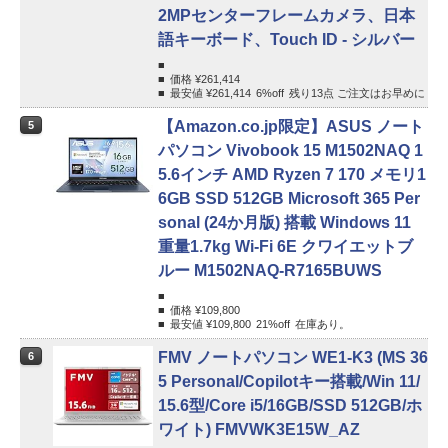
2MPセンターフレームカメラ、日本
語キーボード、Touch ID - シルバー
価格 ¥
261,414
最安値 ¥
261,414
6%
off
残り13点 ご注文はお早めに
【Amazon.co.jp限定】ASUS ノート
5
パソコン Vivobook 15 M1502NAQ 1
5.6インチ AMD Ryzen 7 170 メモリ1
6GB SSD 512GB Microsoft 365 Per
sonal (24か月版) 搭載 Windows 11
重量1.7kg Wi-Fi 6E クワイエットブ
ルー M1502NAQ-R7165BUWS
価格 ¥
109,800
最安値 ¥
109,800
21%
off
在庫あり。
FMV ノートパソコン WE1-K3 (MS 36
6
5 Personal/Copilotキー搭載/Win 11/
15.6型/Core i5/16GB/SSD 512GB/ホ
ワイト) FMVWK3E15W_AZ