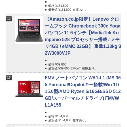
価格 ¥
131,800
最安値 ¥
131,800
在庫あり。
【Amazon.co.jp限定】Lenovo クロ
12
ームブック Chromebook 300e Yoga
パソコン 11.6インチ【MediaTek Ko
mpanio 528 プロセッサー​搭載 / メモ
リ4GB / eMMC 32GB】 重量1.33kg 8
2W3000VJP
価格 ¥
39,800
最安値 ¥
39,800
27%
off
在庫あり。
FMV ノートパソコン WA1-L1 (MS 36
13
5 Personal/Copilotキー搭載/Win 11/
15.6型/AMD Ryzen 5/16GB/SSD 512
GB/スーパーマルチドライブ) FMVW
L1A155
価格 ¥
154,800
最安値 ¥
154,800
在庫あり。