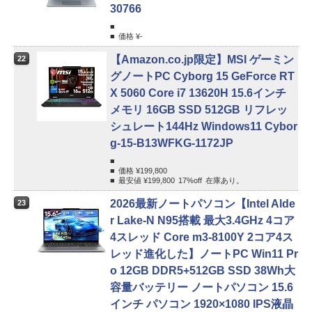
30766
価格 ¥
-
【Amazon.co.jp限定】MSI ゲーミン
22
グノートPC Cyborg 15 GeForce RT
X 5060 Core i7 13620H 15.6インチ
メモリ 16GB SSD 512GB リフレッ
シュレート144Hz Windows11 Cybor
g-15-B13WFKG-1172JP
価格 ¥
199,800
最安値 ¥
199,800
17%
off
在庫あり。
2026最新ノートパソコン【Intel Alde
23
r Lake-N N95搭載 最大3.4GHz 4コア
4スレッド Core m3-8100Y 2コア4ス
レッド進化した】ノートPC Win11 Pr
o 12GB DDR5+512GB SSD 38Wh大
容量バッテリー ノートパソコン 15.6
インチ パソコン 1920×1080 IPS液晶