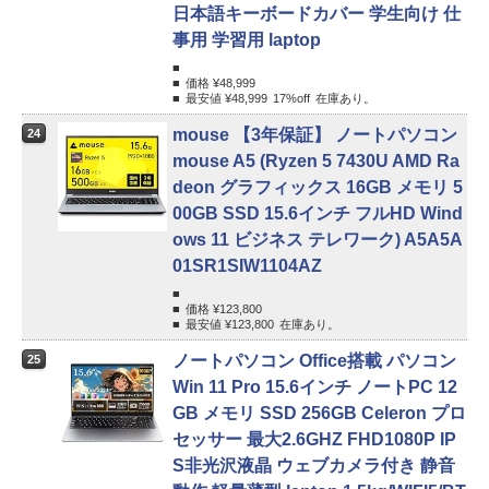
日本語キーボードカバー 学生向け 仕
事用 学習用 laptop
価格 ¥
48,999
最安値 ¥
48,999
17%
off
在庫あり。
mouse 【3年保証】 ノートパソコン
24
mouse A5 (Ryzen 5 7430U AMD Ra
deon グラフィックス 16GB メモリ 5
00GB SSD 15.6インチ フルHD Wind
ows 11 ビジネス テレワーク) A5A5A
01SR1SIW1104AZ
価格 ¥
123,800
最安値 ¥
123,800
在庫あり。
ノートパソコン Office搭載 パソコン
25
Win 11 Pro 15.6インチ ノートPC 12
GB メモリ SSD 256GB Celeron プロ
セッサー 最大2.6GHZ FHD1080P IP
S非光沢液晶 ウェブカメラ付き 静音