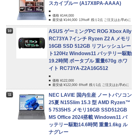
スカイブルー (A17X8PA-AAAA)
価格 ¥
144,000
最安値 ¥
144,000
13%
off
残り2点 ご注文はお早めに
ASUS ゲーミングPC ROG Xbox Ally
10
RC73YA 7インチ Ryzen Z2 A メモリ
16GB SSD 512GB リフレッシュレー
ト120Hz Windows11 バッテリー駆動
19.2時間 ポータブル 重量670g ホワ
イト RC73YA-Z2A16G512
価格 ¥
122,000
最安値 ¥
122,000
6%
off
残り1点 ご注文はお早めに
NEC LAVIE 国内生産 ノートパソコン
11
25夏 N15Slim 15.3 型 AMD Ryzen™
5 7535HS メモリ16GB SSD512GB
MS Office 2024搭載 Windows11 バ
ッテリー駆動14.6時間 重量1.6kg ル
ナグレー