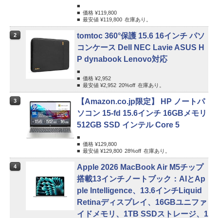
価格 ¥
119,800
最安値 ¥
119,800
在庫あり。
tomtoc 360°保護 15.6 16インチ パソ
2
コンケース Dell NEC Lavie ASUS H
P dynabook Lenovo対応
価格 ¥
2,952
最安値 ¥
2,952
20%
off
在庫あり。
【Amazon.co.jp限定】 HP ノートパ
3
ソコン 15-fd 15.6インチ 16GBメモリ
512GB SSD インテル Core 5
価格 ¥
129,800
最安値 ¥
129,800
28%
off
在庫あり。
Apple 2026 MacBook Air M5チップ
4
搭載13インチノートブック：AIとAp
ple Intelligence、13.6インチLiquid
Retinaディスプレイ、16GBユニファ
イドメモリ、1TB SSDストレージ、1