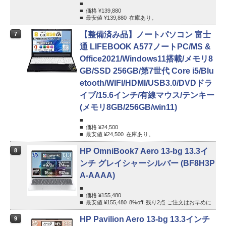
価格 ¥
139,880
最安値 ¥
139,880
在庫あり。
【整備済み品】ノートパソコン 富士
7
通 LIFEBOOK A577ノートPC/MS &
Office2021/Windows11搭載/メモリ8
GB/SSD 256GB/第7世代 Core i5/Blu
etooth/WIFI/HDMI/USB3.0/DVDドラ
イブ/15.6インチ/有線マウス/テンキー
(メモリ8GB/256GB/win11)
価格 ¥
24,500
最安値 ¥
24,500
在庫あり。
HP OmniBook7 Aero 13-bg 13.3イ
8
ンチ グレイシャーシルバー (BF8H3P
A-AAAA)
価格 ¥
155,480
最安値 ¥
155,480
8%
off
残り2点 ご注文はお早めに
HP Pavilion Aero 13-bg 13.3インチ
9