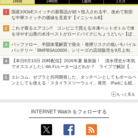
1時間
24時間
1週間
1カ月
国産10GbEスイッチの新製品が続々投入される中、改めて割安
な中華スイッチの価値を見直す【イニシャルB】
これぞ着るエアコン!! コンビニで買える冷凍ペットボトルで体
を冷やす山善の水冷ベストがロードバイクにちょうどいい【ぼっ
ち・ざ・ろーど！その14】【空いた時間でなにしてる？】
バッファロー、半固体電解質で発火・発煙リスクの低いモバイル
バッテリー「BMPBSA10000」シリーズの店頭販売を9月上旬に
開始
【本日8月10日 20時配信】2026年夏 最新版！ 清水理史が本気
でオススメしたいWi-Fiルーターはどれか？ ライブで解説【清
水理史の「イニシャルB」チャンネル】
エレコム、ゼブラと共同開発した、タッチペンとしてもボールペ
ンとしても使える「スタイラスツーウェイ」発売 iPadにも紙に
も、持ち替えずに書き込める
もっと見る
INTERNET Watch をフォローする