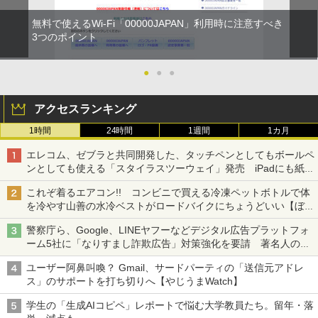
無料で使えるWi-Fi「00000JAPAN」利用時に注意すべき
3つのポイント
●
●
●
アクセスランキング
1時間
24時間
1週間
1カ月
エレコム、ゼブラと共同開発した、タッチペンとしてもボールペ
ンとしても使える「スタイラスツーウェイ」発売 iPadにも紙に
も、持ち替えずに書き込める
これぞ着るエアコン!! コンビニで買える冷凍ペットボトルで体
を冷やす山善の水冷ベストがロードバイクにちょうどいい【ぼっ
ち・ざ・ろーど！その14】【空いた時間でなにしてる？】
警察庁ら、Google、LINEヤフーなどデジタル広告プラットフォ
ーム5社に「なりすまし詐欺広告」対策強化を要請 著名人の写
真や映像を使った投資詐欺などへの対策として
ユーザー阿鼻叫喚？ Gmail、サードパーティの「送信元アドレ
ス」のサポートを打ち切りへ【やじうまWatch】
学生の「生成AIコピペ」レポートで悩む大学教員たち。留年・落