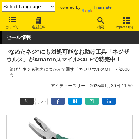
Powered by
Translate
INTERNET Watch
セール情報
Amazon
カテゴリ
過去記事
検索
Impressサイト
セール情報
“なめたネジ”にも対処可能なお助け工具「ネジザ
ウルス」がAmazonスマイルSALEで特売中！
錆びたネジも強力につかんで回す「ネジサウルスGT」が2000
円
アイティースリー
2025年1月30日 11:50
リスト