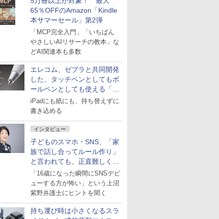
5万冊以上が対象！ 最大
65％OFFのAmazon「Kindle
本サマーセール」第2弾
「MCP完全入門」「いちばん
やさしいAIリサーチの教本」な
どAI関連本も多数
エレコム、ゼブラと共同開発
した、タッチペンとしてもボ
ールペンとしても使える「ス
タイラスツーウェイ」発売
iPadにも紙にも、持ち替えずに
書き込める
インタビュー
子どものスマホ・SNS、「家
族で話し合ってルール作り」
と言われても、正直難しくな
いですか？
「16歳になった瞬間にSNSデビ
ューする方が怖い」という上沼
紫野弁護士にヒントを聞く
持ち運び時は小さくなるスラ