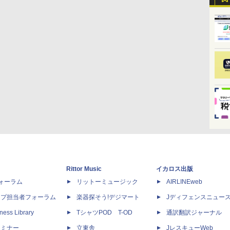
Rittor Music
イカロス出版
dフォーラム
リットーミュージック
AIRLINEweb
ップ担当者フォーラム
楽器探そう!デジマート
Jディフェンスニュー
ness Library
TシャツPOD T-OD
通訳翻訳ジャーナル
セミナー
立東舎
JレスキューWeb