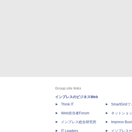
Group site links
インプレスのビジネスWeb
Think IT
SmartGri
Web担当者Forum
ネットショ
インプレス総合研究所
Impress Busi
IT Leaders
インプレス