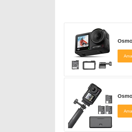
Osm
Osm