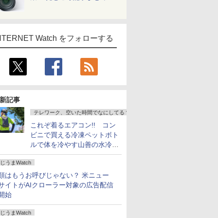
NTERNET Watch をフォローする
新記事
テレワーク、空いた時間でなにしてる？
これぞ着るエアコン!! コン
ビニで買える冷凍ペットボト
ルで体を冷やす山善の水冷ベ
ストがロードバイクにちょう
じうまWatch
どいい【ぼっち・ざ・ろー
ど！その14】
類はもうお呼びじゃない？ 米ニュー
サイトがAIクローラー対象の広告配信
開始
じうまWatch