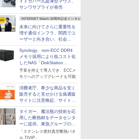
イドカバー式超薄型マウス、
サンワサプライが発売
INTERNET Watch 30周年記念インタビュー
未来に向けてさらに重要性を
増す通信インフラ、関西でユ
ーザーと向き合い、社会
の“あたらしい”を起動し続け
Synology、non-ECC DDR4
る～オプテージ
メモリ採用により低コスト化
したNAS「DiskStation
neo+」シリーズ
予算を抑えて導入でき、ECCメ
モリへのアップグレードも可能
消費者庁、希少な商品を安く
販売すると見せかける偽通販
サイトに注意喚起、サイト名
とドメイン名を公表
タイガー、魔法瓶の技術を応
用した断熱材をデータセンタ
ーに提供、東急グループの実
証実験で
「ステンレス密封真空断熱パネ
ル TIVIP」