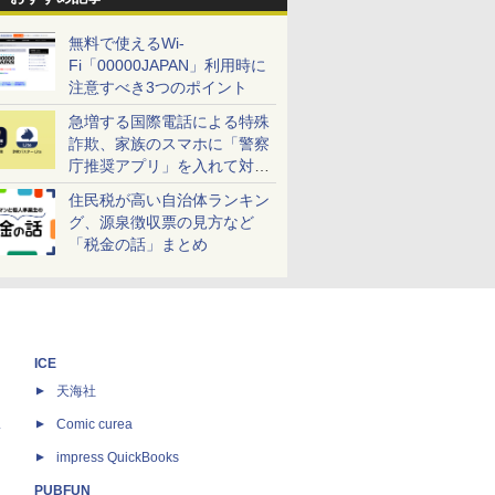
無料で使えるWi-
Fi「00000JAPAN」利用時に
注意すべき3つのポイント
急増する国際電話による特殊
詐欺、家族のスマホに「警察
庁推奨アプリ」を入れて対策
しよう！
住民税が高い自治体ランキン
グ、源泉徴収票の見方など
「税金の話」まとめ
ICE
天海社
ス
Comic curea
impress QuickBooks
PUBFUN