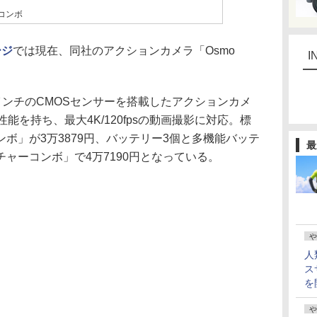
ーコンボ
ージ
では現在、同社のアクションカメラ「Osmo
I
/1.3インチのCMOSセンサーを搭載したアクションカメ
能を持ち、最大4K/120fpsの動画撮影に対応。標
ボ」が3万3879円、バッテリー3個と多機能バッテ
最
ャーコンボ」で4万7190円となっている。
や
人
ス
を
や