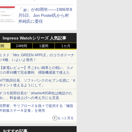
「.jp」が40周年――1986年8
月5日、Jon Postel氏から村
井純氏に委任
Impress Watchシリーズ 人気記事
時間
24時間
1週間
1カ月
ミスド「Mrs. GREEN APPLE」のコラボドーナ
ツ4種、いよいよ発売！
【家電レビュー】手ごわい雑草との戦い、コメ
リの草刈機で完全勝利 掃除機感覚で使えた
NTT島田社長、ソフトバンクのセブン出資に「d
ポイント使えるようにして」
ドコモ前田社長が「ahamo40GB化は検証のた
め」、料金値上げへの考え方にも言及
吉野家、牛リブロースを熱々で提供する「極旨
牛鉄板ステーキ定食」を発売
もっと見る
おすすめ記事