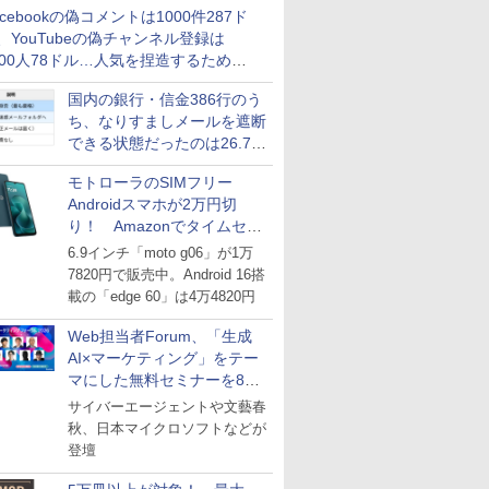
acebookの偽コメントは1000件287ド
、YouTubeの偽チャンネル登録は
000人78ドル…人気を捏造するための
格リストが公開中
国内の銀行・信金386行のう
ち、なりすましメールを遮断
できる状態だったのは26.7％
にとどまる～GMOブランド
モトローラのSIMフリー
セキュリティ調査
Androidスマホが2万円切
り！ Amazonでタイムセー
ル
6.9インチ「moto g06」が1万
7820円で販売中。Android 16搭
載の「edge 60」は4万4820円
Web担当者Forum、「生成
AI×マーケティング」をテー
マにした無料セミナーを8月
27日にオンライン開催
サイバーエージェントや文藝春
秋、日本マイクロソフトなどが
登壇