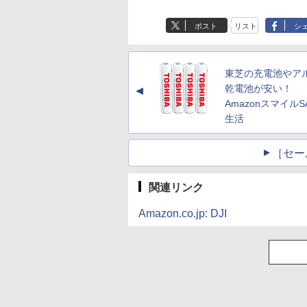
ポスト
リスト
シ
東芝の充電池やア
乾電池が安い！
▲
AmazonスマイルS
生活
［セー
関連リンク
Amazon.co.jp: DJI