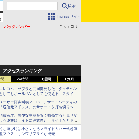
Impress サイト
全カテゴリ
バックナンバー
アクセスランキング
時間
24時間
1週間
1カ月
エレコム、ゼブラと共同開発した、タッチペン
としてもボールペンとしても使える「スタイラ
スツーウェイ」発売 iPadにも紙にも、持ち替
ユーザー阿鼻叫喚？ Gmail、サードパーティの
えずに書き込める
「送信元アドレス」のサポートを打ち切りへ
【やじうまWatch】
消費者庁、希少な商品を安く販売すると見せか
ける偽通販サイトに注意喚起、サイト名とドメ
イン名を公表
持ち運び時は小さくなるスライドカバー式超薄
型マウス、サンワサプライが発売