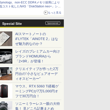
Synology、non-ECC DDR4メモリ採用により
低コスト化したNAS「DiskStation neo+」シリ
ーズ 予算を抑えて導入でき、ECCメモリへの
もっと見る
アップグレードも可能
Special Site
AIスマートノートの
iFLYTEK「AINOTE 2」はな
ぜ魅力的なのか？
レイズのプレミアムカー向け
ブランドHOMURAから
「2×9R」が登場！
クリエイティブが作った2万
円台の“小さなピュアオーデ
ィオスピーカー”
マウス、RTX 5060 Ti搭載ゲ
ーミングPCが7万5,000円オ
フで30万円台！
ソニーミラーレス一眼の大特
集！ 見どころ記事まとめ