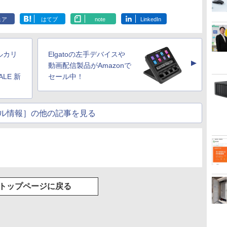
ェア
はてブ
note
LinkedIn
ルカリ
Elgatoの左手デバイスや
▲
動画配信製品がAmazonで
ALE 新
セール中！
ル情報］の他の記事を見る
トップページに戻る