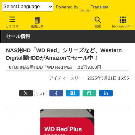
Powered by
Translate
INTERNET Watch
セール情報
Amazon
カテゴリ
過去記事
検索
Impressサイト
セール情報
NAS用HD「WD Red」シリーズなど、Western
Digital製HDDがAmazonでセール中！
8TBのNAS用HDD「WD Red Plus」は2万9380円
アイティースリー
2025年3月21日 16:55
リスト