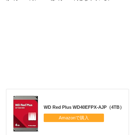
WD Red Plus WD40EFPX-AJP（4TB）