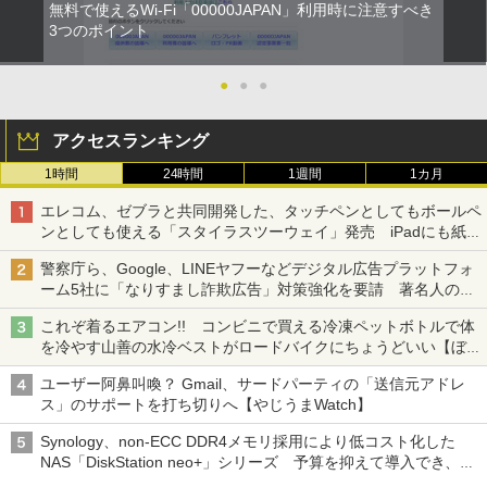
無料で使えるWi-Fi「00000JAPAN」利用時に注意すべき
3つのポイント
●
●
●
アクセスランキング
1時間
24時間
1週間
1カ月
エレコム、ゼブラと共同開発した、タッチペンとしてもボールペ
ンとしても使える「スタイラスツーウェイ」発売 iPadにも紙に
も、持ち替えずに書き込める
警察庁ら、Google、LINEヤフーなどデジタル広告プラットフォ
ーム5社に「なりすまし詐欺広告」対策強化を要請 著名人の写
真や映像を使った投資詐欺などへの対策として
これぞ着るエアコン!! コンビニで買える冷凍ペットボトルで体
を冷やす山善の水冷ベストがロードバイクにちょうどいい【ぼっ
ち・ざ・ろーど！その14】【空いた時間でなにしてる？】
ユーザー阿鼻叫喚？ Gmail、サードパーティの「送信元アドレ
ス」のサポートを打ち切りへ【やじうまWatch】
Synology、non-ECC DDR4メモリ採用により低コスト化した
NAS「DiskStation neo+」シリーズ 予算を抑えて導入でき、
ECCメモリへのアップグレードも可能