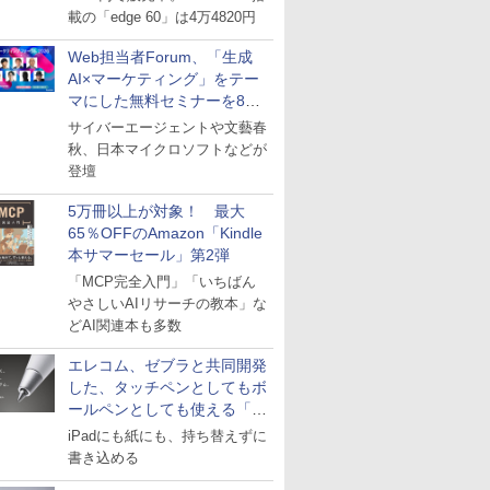
載の「edge 60」は4万4820円
Web担当者Forum、「生成
AI×マーケティング」をテー
マにした無料セミナーを8月
27日にオンライン開催
サイバーエージェントや文藝春
秋、日本マイクロソフトなどが
登壇
5万冊以上が対象！ 最大
65％OFFのAmazon「Kindle
本サマーセール」第2弾
「MCP完全入門」「いちばん
やさしいAIリサーチの教本」な
どAI関連本も多数
エレコム、ゼブラと共同開発
した、タッチペンとしてもボ
ールペンとしても使える「ス
タイラスツーウェイ」発売
iPadにも紙にも、持ち替えずに
書き込める