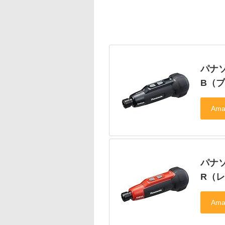
パナソ
B（
パナソ
R（