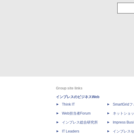
Group site links
インプレスのビジネスWeb
Think IT
SmartGri
Web担当者Forum
ネットショ
インプレス総合研究所
Impress Busi
IT Leaders
インプレス