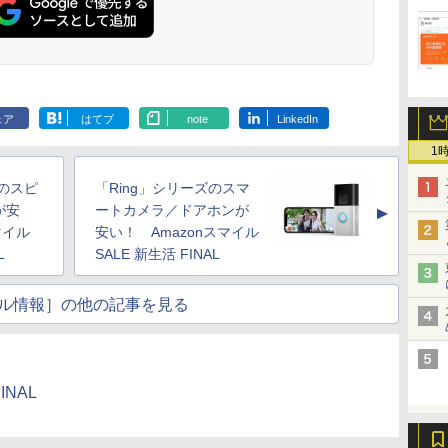
ェア
はてブ
note
LinkedIn
1
ズのスピ
「Ring」シリーズのスマ
が安
ートカメラ／ドアホンが
▲
マイル
安い！ Amazonスマイル
L
SALE 新生活 FINAL
ル情報］の他の記事を見る
INAL