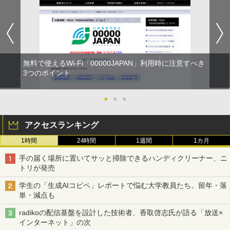
無料で使えるWi-Fi「00000JAPAN」利用時に注意すべき
3つのポイント
●
●
●
アクセスランキング
1時間
24時間
1週間
1カ月
手の届く場所に置いてサッと掃除できるハンディクリーナー、ニ
トリが発売
学生の「生成AIコピペ」レポートで悩む大学教員たち。留年・落
単・減点も
radikoの配信基盤を設計した技術者、香取啓志氏が語る「放送×
インターネット」の次