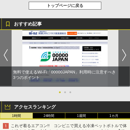
トップページに戻る
おすすめ記事
無料で使えるWi-Fi「00000JAPAN」利用時に注意すべき
3つのポイント
●
●
●
アクセスランキング
1時間
24時間
1週間
1カ月
これぞ着るエアコン!! コンビニで買える冷凍ペットボトルで体