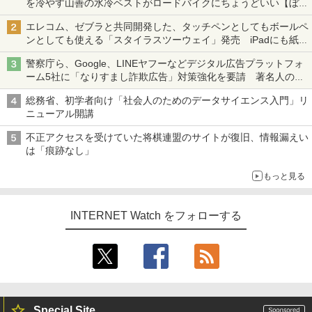
を冷やす山善の水冷ベストがロードバイクにちょうどいい【ぼっ
ち・ざ・ろーど！その14】【空いた時間でなにしてる？】
エレコム、ゼブラと共同開発した、タッチペンとしてもボールペ
ンとしても使える「スタイラスツーウェイ」発売 iPadにも紙に
も、持ち替えずに書き込める
警察庁ら、Google、LINEヤフーなどデジタル広告プラットフォ
ーム5社に「なりすまし詐欺広告」対策強化を要請 著名人の写
真や映像を使った投資詐欺などへの対策として
総務省、初学者向け「社会人のためのデータサイエンス入門」リ
ニューアル開講
不正アクセスを受けていた将棋連盟のサイトが復旧、情報漏えい
は「痕跡なし」
もっと見る
INTERNET Watch をフォローする
Special Site