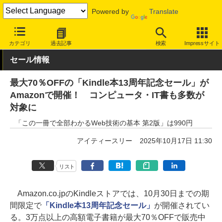
Powered by
Translate
INTERNET Watch
セール情報
Amazon
カテゴリ
過去記事
検索
Impressサイト
セール情報
最大70％OFFの「Kindle本13周年記念セール」が
Amazonで開催！ コンピュータ・IT書も多数が
対象に
「この一冊で全部わかるWeb技術の基本 第2版」は990円
アイティースリー
2025年10月17日 11:30
リスト
Amazon.co.jpのKindleストアでは、10月30日までの期
間限定で
「Kindle本13周年記念セール」
が開催されてい
る。3万点以上の高額電子書籍が最大70％OFFで販売中