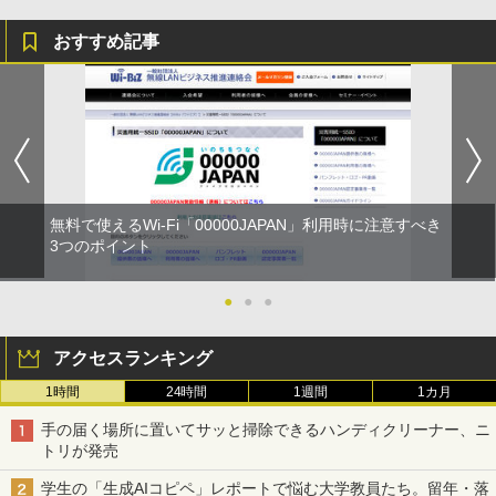
おすすめ記事
無料で使えるWi-Fi「00000JAPAN」利用時に注意すべき
3つのポイント
●
●
●
アクセスランキング
1時間
24時間
1週間
1カ月
手の届く場所に置いてサッと掃除できるハンディクリーナー、ニ
トリが発売
学生の「生成AIコピペ」レポートで悩む大学教員たち。留年・落