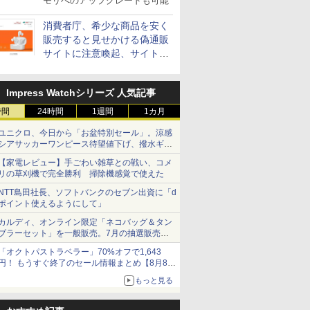
モリへのアップグレードも可能
消費者庁、希少な商品を安く
販売すると見せかける偽通販
サイトに注意喚起、サイト名
とドメイン名を公表
Impress Watchシリーズ 人気記事
時間
24時間
1週間
1カ月
ユニクロ、今日から「お盆特別セール」。涼感
シアサッカーワンピース待望値下げ、撥水ギア
ショーツは1990円に
【家電レビュー】手ごわい雑草との戦い、コメ
リの草刈機で完全勝利 掃除機感覚で使えた
NTT島田社長、ソフトバンクのセブン出資に「d
ポイント使えるようにして」
カルディ、オンライン限定「ネコバッグ＆タン
ブラーセット」を一般販売。7月の抽選販売の
当選無効分
「オクトパストラベラー」70%オフで1,643
円！ もうすぐ終了のセール情報まとめ【8月8日
更新】
もっと見る
ニンテンドーeショップでは「大神 絶景版」が
67%オフで990円