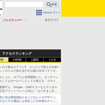
Impress サイト
全カテゴリ
バックナンバー
アクセスランキング
時間
24時間
1週間
1カ月
これぞ着るエアコン!! コンビニで買える冷凍ペ
ットボトルで体を冷やす山善の水冷ベストがロ
ードバイクにちょうどいい【ぼっち・ざ・ろー
エレコム、ゼブラと共同開発した、タッチペン
ど！その14】【空いた時間でなにしてる？】
としてもボールペンとしても使える「スタイラ
スツーウェイ」発売 iPadにも紙にも、持ち替
警察庁ら、Google、LINEヤフーなどデジタル
えずに書き込める
広告プラットフォーム5社に「なりすまし詐欺
広告」対策強化を要請 著名人の写真や映像を
見た目は既視感ありまくりなレトロデザイン、
使った投資詐欺などへの対策として
でもビデオ通話にも対応した日本発のチャット
アプリが登場【やじうまWatch】