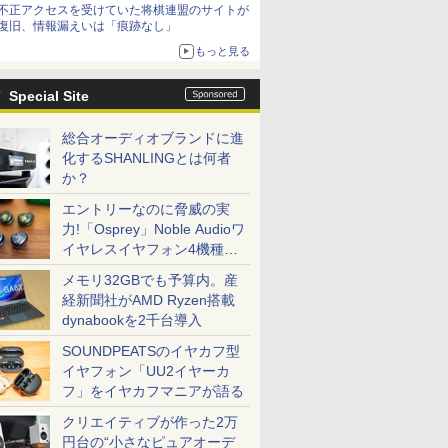
不正アクセスを受けていた将棋連盟のサイトが
復旧、情報漏えいは「痕跡なし」
もっと見る
Special Site
総合オーディオブランドに進
化するSHANLINGとは何者
か？
エントリーなのに脅威の実
力!「Osprey」Noble Audioワ
イヤレスイヤフォン4機種を
一気に聴く
メモリ32GBでも予算内。産
経新聞社がAMD Ryzen搭載
dynabookを2千台導入
SOUNDPEATSのイヤカフ型
イヤフォン「UU2イヤーカ
フ」をイヤカフマニアが語る
クリエイティブが作った2万
円台の“小さなピュアオーデ