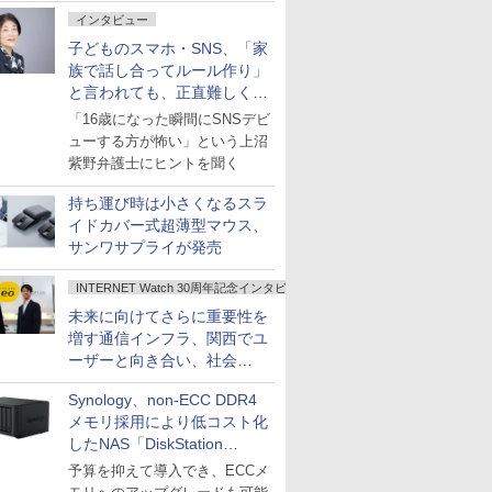
インタビュー
子どものスマホ・SNS、「家
族で話し合ってルール作り」
と言われても、正直難しくな
いですか？
「16歳になった瞬間にSNSデビ
ューする方が怖い」という上沼
紫野弁護士にヒントを聞く
持ち運び時は小さくなるスラ
イドカバー式超薄型マウス、
サンワサプライが発売
INTERNET Watch 30周年記念インタビュー
未来に向けてさらに重要性を
増す通信インフラ、関西でユ
ーザーと向き合い、社会
の“あたらしい”を起動し続け
Synology、non-ECC DDR4
る～オプテージ
メモリ採用により低コスト化
したNAS「DiskStation
neo+」シリーズ
予算を抑えて導入でき、ECCメ