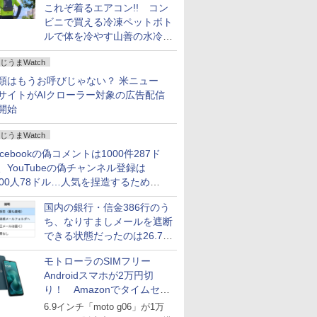
これぞ着るエアコン!! コン
ビニで買える冷凍ペットボト
ルで体を冷やす山善の水冷ベ
ストがロードバイクにちょう
じうまWatch
どいい【ぼっち・ざ・ろー
ど！その14】
類はもうお呼びじゃない？ 米ニュー
サイトがAIクローラー対象の広告配信
開始
じうまWatch
acebookの偽コメントは1000件287ド
、YouTubeの偽チャンネル登録は
000人78ドル…人気を捏造するための
格リストが公開中
国内の銀行・信金386行のう
ち、なりすましメールを遮断
できる状態だったのは26.7％
にとどまる～GMOブランド
モトローラのSIMフリー
セキュリティ調査
Androidスマホが2万円切
り！ Amazonでタイムセー
ル
6.9インチ「moto g06」が1万