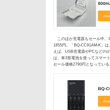
800
このほか充電器もセール中。単3形
1855円。「BQ-CC91AM-
えば、USB充電器やPCなどの
は、単3形電池を使ってスマー
セール価格2790円となっている
BQ-C