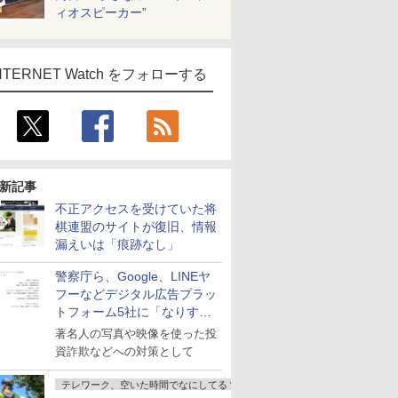
ィオスピーカー”
NTERNET Watch をフォローする
新記事
不正アクセスを受けていた将
棋連盟のサイトが復旧、情報
漏えいは「痕跡なし」
警察庁ら、Google、LINEヤ
フーなどデジタル広告プラッ
トフォーム5社に「なりすま
し詐欺広告」対策強化を要請
著名人の写真や映像を使った投
資詐欺などへの対策として
テレワーク、空いた時間でなにしてる？