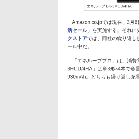
エネループ BK-3MCD/4HA
Amazon.co.jpでは現在、
活セール」
を実施する。それに
クストア
では、同社の繰り返し
ール中だ。
「エネループプロ」は、消費電
3HCD/4HA」は単3形×4本で容量
930mAh。どちらも繰り返し充