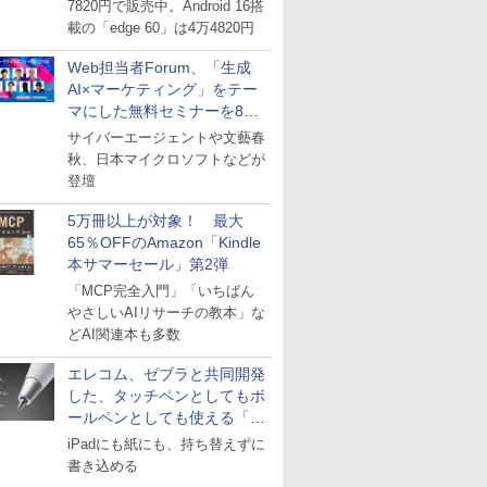
7820円で販売中。Android 16搭
載の「edge 60」は4万4820円
Web担当者Forum、「生成
AI×マーケティング」をテー
マにした無料セミナーを8月
27日にオンライン開催
サイバーエージェントや文藝春
秋、日本マイクロソフトなどが
登壇
5万冊以上が対象！ 最大
65％OFFのAmazon「Kindle
本サマーセール」第2弾
「MCP完全入門」「いちばん
やさしいAIリサーチの教本」な
どAI関連本も多数
エレコム、ゼブラと共同開発
した、タッチペンとしてもボ
ールペンとしても使える「ス
タイラスツーウェイ」発売
iPadにも紙にも、持ち替えずに
書き込める