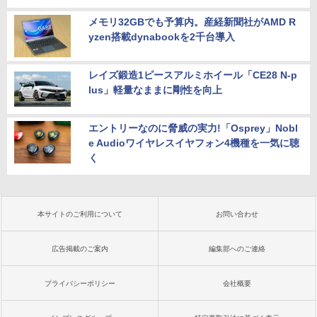
メモリ32GBでも予算内。産経新聞社がAMD R
yzen搭載dynabookを2千台導入
レイズ鍛造1ピースアルミホイール「CE28 N-p
lus」軽量なままに剛性を向上
エントリーなのに脅威の実力!「Osprey」Nobl
e Audioワイヤレスイヤフォン4機種を一気に聴
く
本サイトのご利用について
お問い合わせ
広告掲載のご案内
編集部へのご連絡
プライバシーポリシー
会社概要