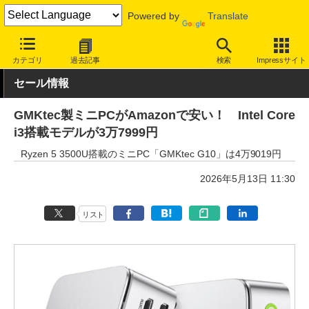
Powered by
Translate
INTERNET Watch
セール情報
Amazon
カテゴリ
過去記事
検索
Impressサイト
セール情報
GMKtec製ミニPCがAmazonで安い！ Intel Core
i3搭載モデルが3万7999円
Ryzen 5 3500U搭載のミニPC「GMKtec G10」は4万9019円
2026年5月13日 11:30
リスト