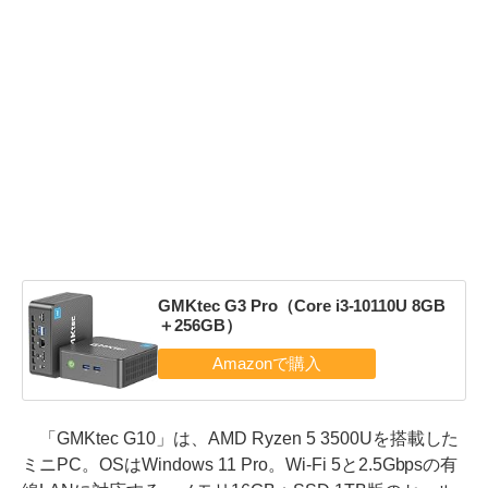
GMKtec G3 Pro（Core i3-10110U 8GB
＋256GB）
「GMKtec G10」は、AMD Ryzen 5 3500Uを搭載した
ミニPC。OSはWindows 11 Pro。Wi-Fi 5と2.5Gbpsの有