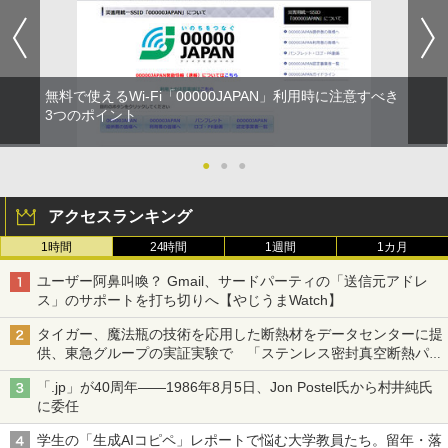
無料で使えるWi-Fi「00000JAPAN」利用時に注意すべき
3つのポイント
●
●
●
アクセスランキング
1時間
24時間
1週間
1カ月
ユーザー阿鼻叫喚？ Gmail、サードパーティの「送信元アドレ
ス」のサポートを打ち切りへ【やじうまWatch】
タイガー、魔法瓶の技術を応用した断熱材をデータセンターに提
供、東急グループの実証実験で 「ステンレス密封真空断熱パネ
ル TIVIP」
「.jp」が40周年――1986年8月5日、Jon Postel氏から村井純氏
に委任
学生の「生成AIコピペ」レポートで悩む大学教員たち。留年・落