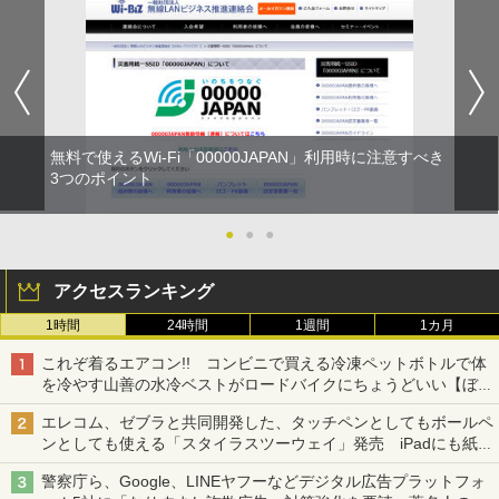
無料で使えるWi-Fi「00000JAPAN」利用時に注意すべき
3つのポイント
●
●
●
アクセスランキング
1時間
24時間
1週間
1カ月
これぞ着るエアコン!! コンビニで買える冷凍ペットボトルで体
を冷やす山善の水冷ベストがロードバイクにちょうどいい【ぼっ
ち・ざ・ろーど！その14】【空いた時間でなにしてる？】
エレコム、ゼブラと共同開発した、タッチペンとしてもボールペ
ンとしても使える「スタイラスツーウェイ」発売 iPadにも紙に
も、持ち替えずに書き込める
警察庁ら、Google、LINEヤフーなどデジタル広告プラットフォ