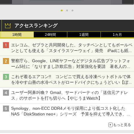
●
●
●
アクセスランキング
1時間
24時間
1週間
1カ月
エレコム、ゼブラと共同開発した、タッチペンとしてもボールペ
ンとしても使える「スタイラスツーウェイ」発売 iPadにも紙に
も、持ち替えずに書き込める
警察庁ら、Google、LINEヤフーなどデジタル広告プラットフォ
ーム5社に「なりすまし詐欺広告」対策強化を要請 著名人の写
真や映像を使った投資詐欺などへの対策として
これぞ着るエアコン!! コンビニで買える冷凍ペットボトルで体
を冷やす山善の水冷ベストがロードバイクにちょうどいい【ぼっ
ち・ざ・ろーど！その14】【空いた時間でなにしてる？】
ユーザー阿鼻叫喚？ Gmail、サードパーティの「送信元アドレ
ス」のサポートを打ち切りへ【やじうまWatch】
Synology、non-ECC DDR4メモリ採用により低コスト化した
NAS「DiskStation neo+」シリーズ 予算を抑えて導入でき、
ECCメモリへのアップグレードも可能
もっと見る