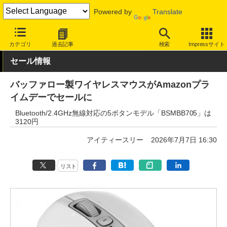
Powered by
Translate
INTERNET Watch
セール情報
Amazon
カテゴリ
過去記事
検索
Impressサイト
セール情報
バッファロー製ワイヤレスマウスがAmazonプラ
イムデーでセールに
Bluetooth/2.4GHz無線対応の5ボタンモデル「BSMBB705」は
3120円
アイティースリー
2026年7月7日 16:30
リスト