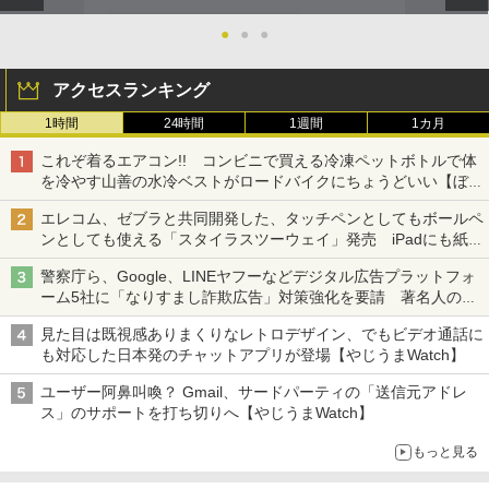
●
●
●
アクセスランキング
1時間
24時間
1週間
1カ月
これぞ着るエアコン!! コンビニで買える冷凍ペットボトルで体
を冷やす山善の水冷ベストがロードバイクにちょうどいい【ぼっ
ち・ざ・ろーど！その14】【空いた時間でなにしてる？】
エレコム、ゼブラと共同開発した、タッチペンとしてもボールペ
ンとしても使える「スタイラスツーウェイ」発売 iPadにも紙に
も、持ち替えずに書き込める
警察庁ら、Google、LINEヤフーなどデジタル広告プラットフォ
ーム5社に「なりすまし詐欺広告」対策強化を要請 著名人の写
真や映像を使った投資詐欺などへの対策として
見た目は既視感ありまくりなレトロデザイン、でもビデオ通話に
も対応した日本発のチャットアプリが登場【やじうまWatch】
ユーザー阿鼻叫喚？ Gmail、サードパーティの「送信元アドレ
ス」のサポートを打ち切りへ【やじうまWatch】
もっと見る