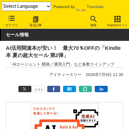
Powered by
Translate
INTERNET Watch
セール情報
Amazon
カテゴリ
過去記事
検索
Impressサイト
セール情報
AI活用関連本が安い！ 最大70％OFFの「Kindle
本 夏の超大セール 第2弾」
「AIエージェント 開発／運用入門」など多数ラインアップ
アイティースリー
2026年7月9日 11:30
リスト