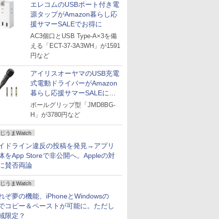
エレコムのUSBポート付き電
源タップがAmazon暮らし応
援サマーSALEでお得に
AC3個口とUSB Type-A×3を備
える「ECT-37-3A3WH」が1591
円など
アイリスオーヤマのUSB充電
式電動ドライバーがAmazon
暮らし応援サマーSALEに登
場
ボールグリップ型「JMD8BG-
H」が3780円など
じうまWatch
イドライン違反の投稿を発見→アプリ
体をApp Storeで非公開へ。Appleの対
に賛否両論
じうまWatch
れぞ夢の機能、iPhoneとWindowsの
でコピー＆ペーストが可能に。ただし
域限定？