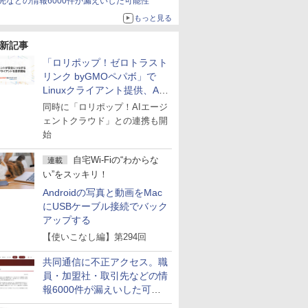
先などの情報6000件が漏えいした可能性
もっと見る
新記事
「ロリポップ！ゼロトラスト
リンク byGMOペパボ」で
Linuxクライアント提供、AI
エージェントの接続が容易に
同時に「ロリポップ！AIエージ
ェントクラウド」との連携も開
始
自宅Wi-Fiの“わからな
連載
い”をスッキリ！
Androidの写真と動画をMac
にUSBケーブル接続でバック
アップする
【使いこなし編】第294回
共同通信に不正アクセス。職
員・加盟社・取引先などの情
報6000件が漏えいした可能
性