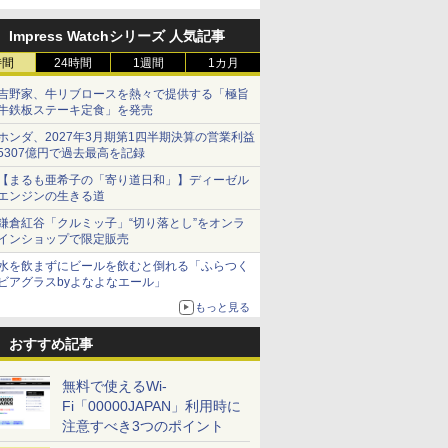
Impress Watchシリーズ 人気記事
時間
24時間
1週間
1カ月
吉野家、牛リブロースを熱々で提供する「極旨
牛鉄板ステーキ定食」を発売
ホンダ、2027年3月期第1四半期決算の営業利益
5307億円で過去最高を記録
【まるも亜希子の「寄り道日和」】ディーゼル
エンジンの生きる道
鎌倉紅谷「クルミッ子」“切り落とし”をオンラ
インショップで限定販売
水を飲まずにビールを飲むと倒れる「ふらつく
ビアグラスbyよなよなエール」
もっと見る
おすすめ記事
無料で使えるWi-
Fi「00000JAPAN」利用時に
注意すべき3つのポイント