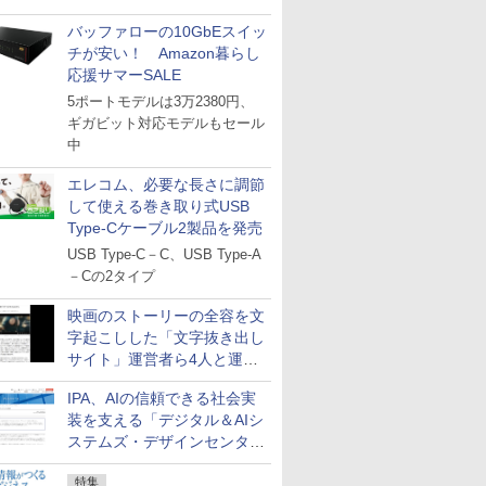
バッファローの10GbEスイッ
チが安い！ Amazon暮らし
応援サマーSALE
5ポートモデルは3万2380円、
ギガビット対応モデルもセール
中
エレコム、必要な長さに調節
して使える巻き取り式USB
Type-Cケーブル2製品を発売
USB Type-C－C、USB Type-A
－Cの2タイプ
映画のストーリーの全容を文
字起こしした「文字抜き出し
サイト」運営者ら4人と運営
法人に有罪判決
IPA、AIの信頼できる社会実
装を支える「デジタル＆AIシ
ステムズ・デザインセンタ
ー」新設
特集