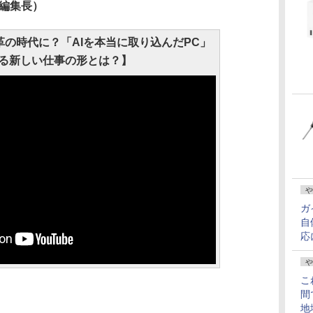
ch編集長）
変革の時代に？「AIを本当に取り込んだPC」
る新しい仕事の形とは？】
や
ガ
自
応
や
こ
間
地