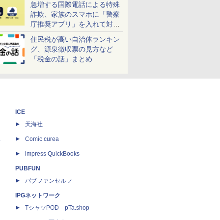
急増する国際電話による特殊
詐欺、家族のスマホに「警察
庁推奨アプリ」を入れて対策
しよう！
住民税が高い自治体ランキン
グ、源泉徴収票の見方など
「税金の話」まとめ
ICE
天海社
ス
Comic curea
impress QuickBooks
PUBFUN
パブファンセルフ
IPGネットワーク
TシャツPOD pTa.shop