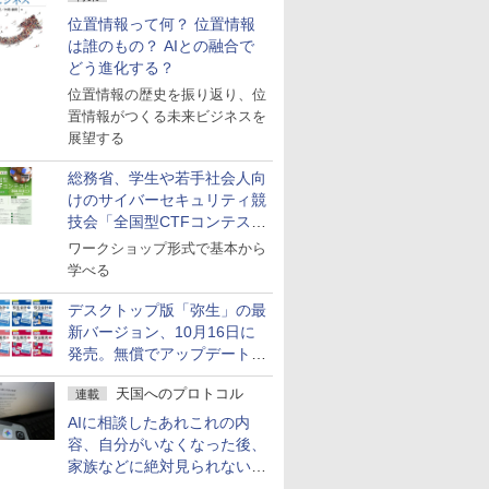
位置情報って何？ 位置情報
は誰のもの？ AIとの融合で
どう進化する？
位置情報の歴史を振り返り、位
置情報がつくる未来ビジネスを
展望する
総務省、学生や若手社会人向
けのサイバーセキュリティ競
技会「全国型CTFコンテス
ト」を10月に開催、参加受付
ワークショップ形式で基本から
中
学べる
デスクトップ版「弥生」の最
新バージョン、10月16日に
発売。無償でアップデートを
提供する早期購入キャンペー
天国へのプロトコル
連載
ンも
AIに相談したあれこれの内
容、自分がいなくなった後、
家族などに絶対見られないよ
うにするには？