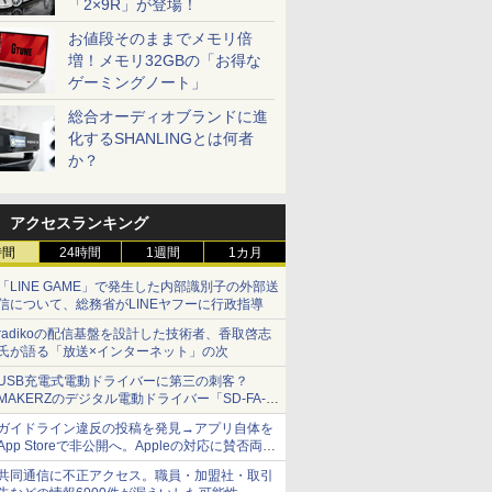
「2×9R」が登場！
お値段そのままでメモリ倍
増！メモリ32GBの「お得な
ゲーミングノート」
総合オーディオブランドに進
化するSHANLINGとは何者
か？
アクセスランキング
時間
24時間
1週間
1カ月
「LINE GAME」で発生した内部識別子の外部送
信について、総務省がLINEヤフーに行政指導
radikoの配信基盤を設計した技術者、香取啓志
氏が語る「放送×インターネット」の次
USB充電式電動ドライバーに第三の刺客？
MAKERZのデジタル電動ドライバー「SD-FA-
2000L」を、ベッセル、パナソニックと比較し
ガイドライン違反の投稿を発見→アプリ自体を
てみた 【テレワークグッズ・ミニレビュー 第
App Storeで非公開へ。Appleの対応に賛否両論
165回】
【やじうまWatch】
共同通信に不正アクセス。職員・加盟社・取引