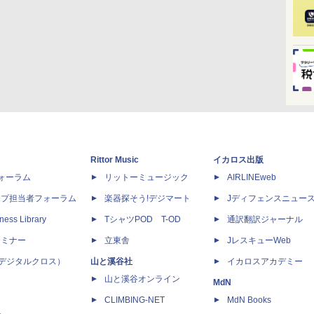
Rittor Music
イカロス出版
dフォーラム
リットーミュージック
AIRLINEweb
ップ担当者フォーラム
楽器探そう!デジマート
Jディフェンスニュー
ness Library
TシャツPOD T-OD
通訳翻訳ジャーナル
セミナー
立東舎
JレスキューWeb
 X（デジタルクロス）
山と溪谷社
イカロスアカデミー
山と溪谷オンライン
MdN
CLIMBING-NET
MdN Books