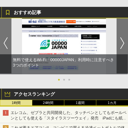
おすすめ記事
無料で使えるWi-Fi「00000JAPAN」利用時に注意すべき
3つのポイント
●
●
●
アクセスランキング
1時間
24時間
1週間
1カ月
エレコム、ゼブラと共同開発した、タッチペンとしてもボールペ
ンとしても使える「スタイラスツーウェイ」発売 iPadにも紙に
も、持ち替えずに書き込める
これぞ着るエアコン!! コンビニで買える冷凍ペットボトルで体