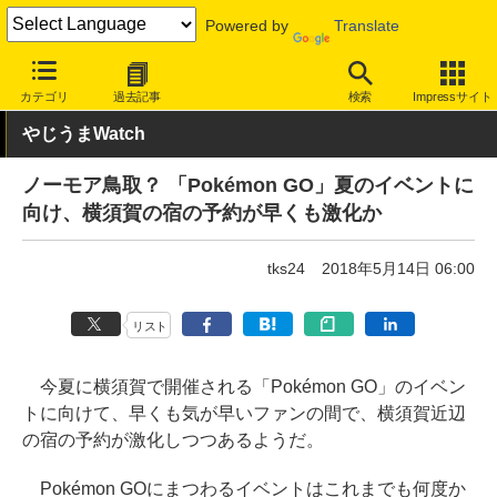
Powered by
Translate
INTERNET Watch
トピック
ネットの話題
カテゴリ
過去記事
検索
Impressサイト
やじうまWatch
ノーモア鳥取？ 「Pokémon GO」夏のイベントに
向け、横須賀の宿の予約が早くも激化か
tks24
2018年5月14日 06:00
リスト
今夏に横須賀で開催される「Pokémon GO」のイベン
トに向けて、早くも気が早いファンの間で、横須賀近辺
の宿の予約が激化しつつあるようだ。
Pokémon GOにまつわるイベントはこれまでも何度か