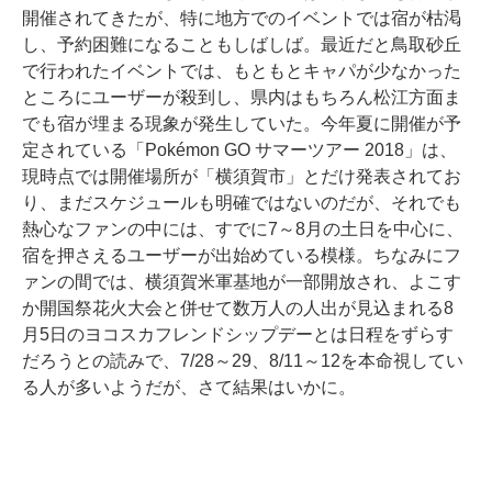
開催されてきたが、特に地方でのイベントでは宿が枯渇
し、予約困難になることもしばしば。最近だと鳥取砂丘
で行われたイベントでは、もともとキャパが少なかった
ところにユーザーが殺到し、県内はもちろん松江方面ま
でも宿が埋まる現象が発生していた。今年夏に開催が予
定されている「Pokémon GO サマーツアー 2018」は、
現時点では開催場所が「横須賀市」とだけ発表されてお
り、まだスケジュールも明確ではないのだが、それでも
熱心なファンの中には、すでに7～8月の土日を中心に、
宿を押さえるユーザーが出始めている模様。ちなみにフ
ァンの間では、横須賀米軍基地が一部開放され、よこす
か開国祭花火大会と併せて数万人の人出が見込まれる8
月5日のヨコスカフレンドシップデーとは日程をずらす
だろうとの読みで、7/28～29、8/11～12を本命視してい
る人が多いようだが、さて結果はいかに。