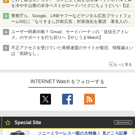
を冷やす山善の水冷ベストがロードバイクにちょうどいい【ぼっ
ち・ざ・ろーど！その14】【空いた時間でなにしてる？】
警察庁ら、Google、LINEヤフーなどデジタル広告プラットフォ
ーム5社に「なりすまし詐欺広告」対策強化を要請 著名人の写
真や映像を使った投資詐欺などへの対策として
ユーザー阿鼻叫喚？ Gmail、サードパーティの「送信元アドレ
ス」のサポートを打ち切りへ【やじうまWatch】
不正アクセスを受けていた将棋連盟のサイトが復旧、情報漏えい
は「痕跡なし」
もっと見る
INTERNET Watch をフォローする
Special Site
ソニーミラーレス一眼の大特集！ 見どころ記事