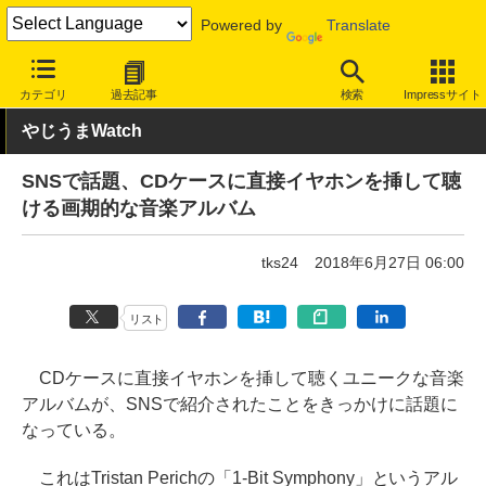
Powered by
Translate
INTERNET Watch
トピック
ネットの話題
カテゴリ
過去記事
検索
Impressサイト
やじうまWatch
SNSで話題、CDケースに直接イヤホンを挿して聴
ける画期的な音楽アルバム
tks24
2018年6月27日 06:00
リスト
CDケースに直接イヤホンを挿して聴くユニークな音楽
アルバムが、SNSで紹介されたことをきっかけに話題に
なっている。
これはTristan Perichの「1-Bit Symphony」というアル