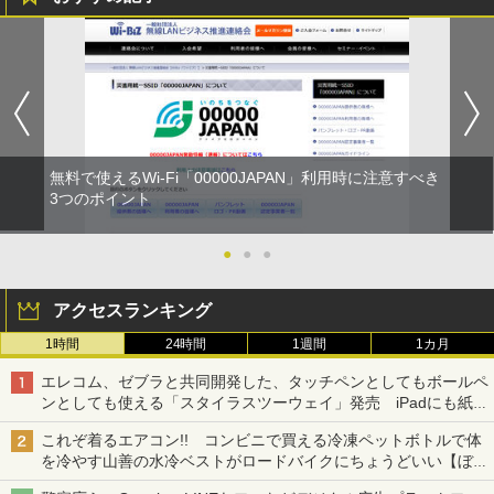
無料で使えるWi-Fi「00000JAPAN」利用時に注意すべき
3つのポイント
●
●
●
アクセスランキング
1時間
24時間
1週間
1カ月
エレコム、ゼブラと共同開発した、タッチペンとしてもボールペ
ンとしても使える「スタイラスツーウェイ」発売 iPadにも紙に
も、持ち替えずに書き込める
これぞ着るエアコン!! コンビニで買える冷凍ペットボトルで体
を冷やす山善の水冷ベストがロードバイクにちょうどいい【ぼっ
ち・ざ・ろーど！その14】【空いた時間でなにしてる？】