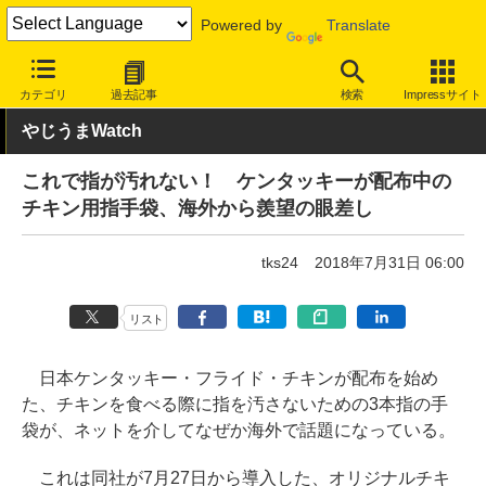
Powered by
Translate
INTERNET Watch
トピック
ネットの話題
カテゴリ
過去記事
検索
Impressサイト
やじうまWatch
これで指が汚れない！ ケンタッキーが配布中の
チキン用指手袋、海外から羨望の眼差し
tks24
2018年7月31日 06:00
リスト
日本ケンタッキー・フライド・チキンが配布を始め
た、チキンを食べる際に指を汚さないための3本指の手
袋が、ネットを介してなぜか海外で話題になっている。
これは同社が7月27日から導入した、オリジナルチキ