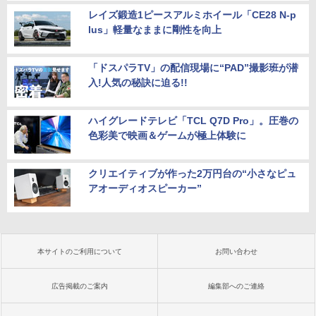
レイズ鍛造1ピースアルミホイール「CE28 N-p
lus」軽量なままに剛性を向上
「ドスパラTV」の配信現場に“PAD”撮影班が潜
入!人気の秘訣に迫る!!
ハイグレードテレビ「TCL Q7D Pro」。圧巻の
色彩美で映画＆ゲームが極上体験に
クリエイティブが作った2万円台の“小さなピュ
アオーディオスピーカー”
本サイトのご利用について
お問い合わせ
広告掲載のご案内
編集部へのご連絡