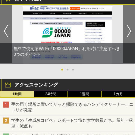
無料で使えるWi-Fi「00000JAPAN」利用時に注意すべき
3つのポイント
●
●
●
アクセスランキング
1時間
24時間
1週間
1カ月
手の届く場所に置いてサッと掃除できるハンディクリーナー、ニ
トリが発売
学生の「生成AIコピペ」レポートで悩む大学教員たち。留年・落
単・減点も