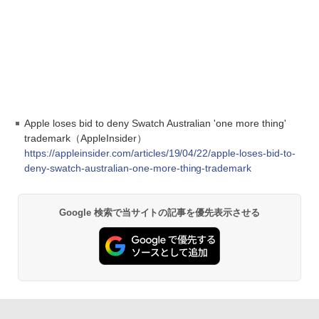
Apple loses bid to deny Swatch Australian 'one more thing'
trademark（AppleInsider）
https://appleinsider.com/articles/19/04/22/apple-loses-bid-to-
deny-swatch-australian-one-more-thing-trademark
Google 検索で当サイトの記事を優先表示させる