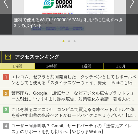
無料で使えるWi-Fi「00000JAPAN」利用時に注意すべき
3つのポイント
●
●
●
アクセスランキング
1時間
24時間
1週間
1カ月
エレコム、ゼブラと共同開発した、タッチペンとしてもボールペ
ンとしても使える「スタイラスツーウェイ」発売 iPadにも紙に
も、持ち替えずに書き込める
警察庁ら、Google、LINEヤフーなどデジタル広告プラットフォ
ーム5社に「なりすまし詐欺広告」対策強化を要請 著名人の写
真や映像を使った投資詐欺などへの対策として
これぞ着るエアコン!! コンビニで買える冷凍ペットボトルで体
を冷やす山善の水冷ベストがロードバイクにちょうどいい【ぼっ
ち・ざ・ろーど！その14】【空いた時間でなにしてる？】
ユーザー阿鼻叫喚？ Gmail、サードパーティの「送信元アドレ
ス」のサポートを打ち切りへ【やじうまWatch】