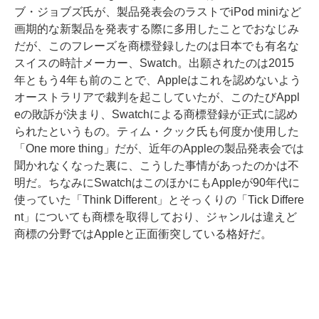
ブ・ジョブズ氏が、製品発表会のラストでiPod miniなど
画期的な新製品を発表する際に多用したことでおなじみ
だが、このフレーズを商標登録したのは日本でも有名な
スイスの時計メーカー、Swatch。出願されたのは2015
年ともう4年も前のことで、Appleはこれを認めないよう
オーストラリアで裁判を起こしていたが、このたびAppl
eの敗訴が決まり、Swatchによる商標登録が正式に認め
られたというもの。ティム・クック氏も何度か使用した
「One more thing」だが、近年のAppleの製品発表会では
聞かれなくなった裏に、こうした事情があったのかは不
明だ。ちなみにSwatchはこのほかにもAppleが90年代に
使っていた「Think Different」とそっくりの「Tick Differe
nt」についても商標を取得しており、ジャンルは違えど
商標の分野ではAppleと正面衝突している格好だ。