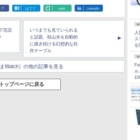
ェア
はてブ
note
LinkedIn
や
ング言語
いつまでも見ていられる
人
中
と話題、枯山水を自動的
▲
ス
に描き続ける幻想的な自
を
作テーブル
や
F
まWatch］の他の記事を見る
ル
1
価
トップページに戻る