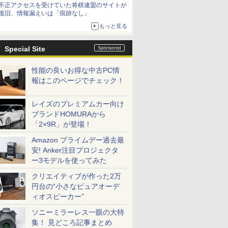
不正アクセスを受けていた将棋連盟のサイトが
復旧、情報漏えいは「痕跡なし」
もっと見る
Special Site
性能の良いお得な中古PC情
報はこのページでチェック！
レイズのプレミアムカー向け
ブランドHOMURAから
「2×9R」が登場！
Amazon プライムデー過去最
安! Anker注目プロジェクタ
ー3モデルを使ってみた
クリエイティブが作った2万
円台の“小さなピュアオーデ
ィオスピーカー”
ソニーミラーレス一眼の大特
集！ 見どころ記事まとめ