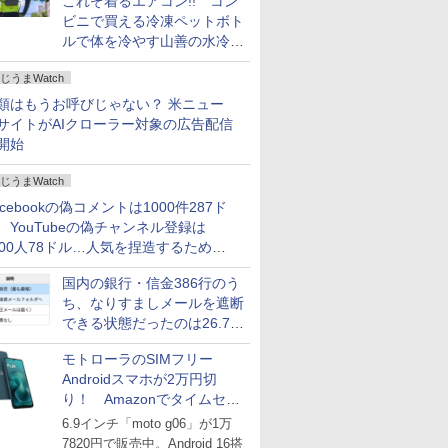
これぞ着るエアコン!! コン
ビニで買える冷凍ペットボト
ルで体を冷やす山善の水冷ベ
ストがロードバイクにちょう
じうまWatch
どいい【ぼっち・ざ・ろー
ど！その14】
類はもうお呼びじゃない？ 米ニュー
サイトがAIクローラー対象の広告配信
開始
じうまWatch
acebookの偽コメントは1000件287ド
、YouTubeの偽チャンネル登録は
000人78ドル…人気を捏造するための
格リストが公開中
国内の銀行・信金386行のう
ち、なりすましメールを遮断
できる状態だったのは26.7％
にとどまる～GMOブランド
モトローラのSIMフリー
セキュリティ調査
Androidスマホが2万円切
り！ Amazonでタイムセー
ル
6.9インチ「moto g06」が1万
7820円で販売中。Android 16搭