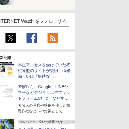
NTERNET Watch をフォローする
新記事
不正アクセスを受けていた将
棋連盟のサイトが復旧、情報
漏えいは「痕跡なし」
警察庁ら、Google、LINEヤ
フーなどデジタル広告プラッ
トフォーム5社に「なりすま
し詐欺広告」対策強化を要請
著名人の写真や映像を使った投
資詐欺などへの対策として
テレワーク、空いた時間でなにしてる？