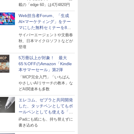
載の「edge 60」は4万4820円
Web担当者Forum、「生成
AI×マーケティング」をテー
マにした無料セミナーを8月
27日にオンライン開催
サイバーエージェントや文藝春
秋、日本マイクロソフトなどが
登壇
5万冊以上が対象！ 最大
65％OFFのAmazon「Kindle
本サマーセール」第2弾
「MCP完全入門」「いちばん
やさしいAIリサーチの教本」な
どAI関連本も多数
エレコム、ゼブラと共同開発
した、タッチペンとしてもボ
ールペンとしても使える「ス
タイラスツーウェイ」発売
iPadにも紙にも、持ち替えずに
書き込める