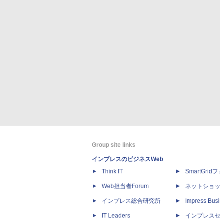
Group site links
インプレスのビジネスWeb
Think IT
SmartGri
Web担当者Forum
ネットショ
インプレス総合研究所
Impress Busi
IT Leaders
インプレス