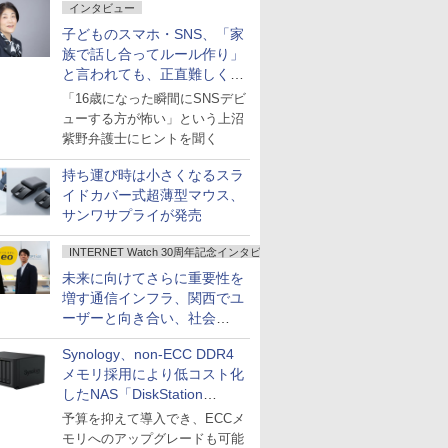
インタビュー
子どものスマホ・SNS、「家
族で話し合ってルール作り」
と言われても、正直難しくな
いですか？
「16歳になった瞬間にSNSデビ
ューする方が怖い」という上沼
紫野弁護士にヒントを聞く
持ち運び時は小さくなるスラ
イドカバー式超薄型マウス、
サンワサプライが発売
INTERNET Watch 30周年記念インタビュー
未来に向けてさらに重要性を
増す通信インフラ、関西でユ
ーザーと向き合い、社会
の“あたらしい”を起動し続け
Synology、non-ECC DDR4
る～オプテージ
メモリ採用により低コスト化
したNAS「DiskStation
neo+」シリーズ
予算を抑えて導入でき、ECCメ
モリへのアップグレードも可能