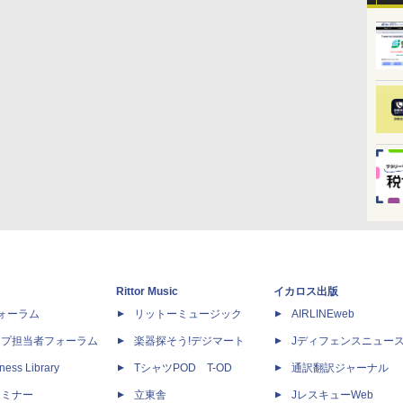
Rittor Music
イカロス出版
dフォーラム
リットーミュージック
AIRLINEweb
ップ担当者フォーラム
楽器探そう!デジマート
Jディフェンスニュー
ness Library
TシャツPOD T-OD
通訳翻訳ジャーナル
セミナー
立東舎
JレスキューWeb