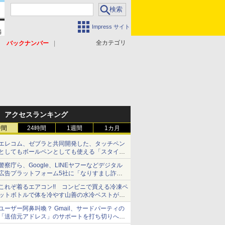
Impress サイト
全カテゴリ
バックナンバー
アクセスランキング
時間
24時間
1週間
1カ月
エレコム、ゼブラと共同開発した、タッチペン
としてもボールペンとしても使える「スタイラ
スツーウェイ」発売 iPadにも紙にも、持ち替
警察庁ら、Google、LINEヤフーなどデジタル
えずに書き込める
広告プラットフォーム5社に「なりすまし詐欺
広告」対策強化を要請 著名人の写真や映像を
これぞ着るエアコン!! コンビニで買える冷凍ペ
使った投資詐欺などへの対策として
ットボトルで体を冷やす山善の水冷ベストがロ
ードバイクにちょうどいい【ぼっち・ざ・ろー
ユーザー阿鼻叫喚？ Gmail、サードパーティの
ど！その14】【空いた時間でなにしてる？】
「送信元アドレス」のサポートを打ち切りへ
【やじうまWatch】