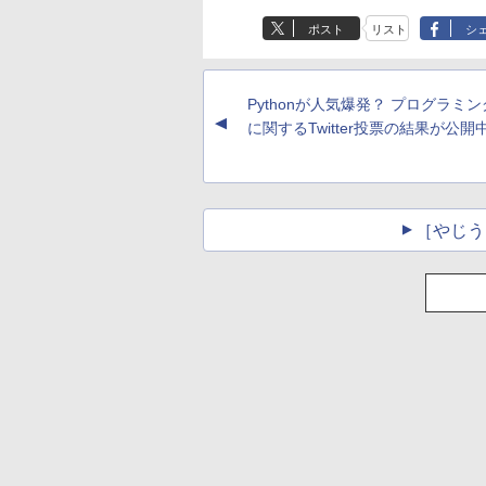
ポスト
リスト
シ
Pythonが人気爆発？ プログラミ
▲
に関するTwitter投票の結果が公開
［やじう