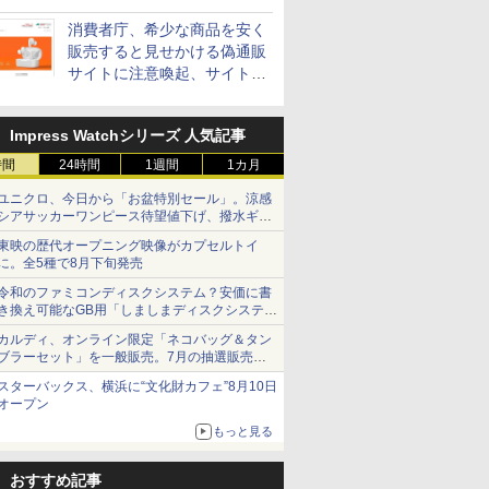
消費者庁、希少な商品を安く
販売すると見せかける偽通販
サイトに注意喚起、サイト名
とドメイン名を公表
Impress Watchシリーズ 人気記事
時間
24時間
1週間
1カ月
ユニクロ、今日から「お盆特別セール」。涼感
シアサッカーワンピース待望値下げ、撥水ギア
ショーツは1990円に
東映の歴代オープニング映像がカプセルトイ
に。全5種で8月下旬発売
令和のファミコンディスクシステム？安価に書
き換え可能なGB用「しましまディスクシステ
ム」
カルディ、オンライン限定「ネコバッグ＆タン
ブラーセット」を一般販売。7月の抽選販売の
当選無効分
スターバックス、横浜に“文化財カフェ”8月10日
オープン
もっと見る
おすすめ記事