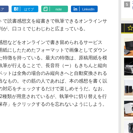
ェア
はてブ
note
LinkedIn
で読書感想文を縦書きで執筆できるオンラインサ
判が、口コミでじわじわと広まっている。
想などをオンラインで書き留められるサービス
用紙にしたためたフォーマットで画像としてダウン
た特徴を持っている。最大の特徴は、原稿用紙を模
執筆が行えることで、長音符（ー）もきちんと縦向
ベットは全角の場合のみ縦向きへと自動変換される
当なもの。その筋の人であれば、本の感想を書く以
の対応をチェックするだけで楽しめそうだ。なお、
字の2種類が用意されているが、執筆中に切り替えを行
保存」をクリックするのを忘れないようにしよう。