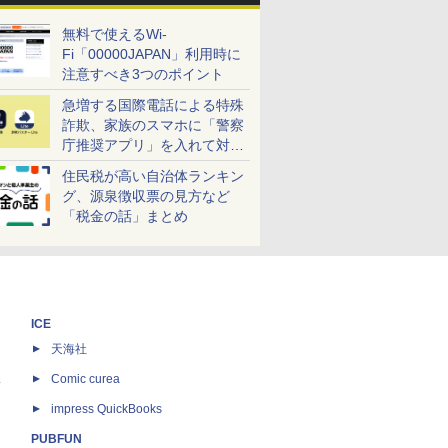
無料で使えるWi-
Fi「00000JAPAN」利用時に
注意すべき3つのポイント
急増する国際電話による特殊
詐欺、家族のスマホに「警察
庁推奨アプリ」を入れて対策
しよう！
住民税が高い自治体ランキン
グ、源泉徴収票の見方など
「税金の話」まとめ
ICE
天海社
ス
Comic curea
impress QuickBooks
PUBFUN