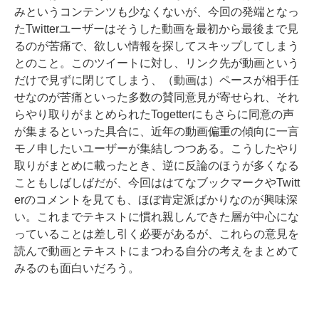
みというコンテンツも少なくないが、今回の発端となっ
たTwitterユーザーはそうした動画を最初から最後まで見
るのが苦痛で、欲しい情報を探してスキップしてしまう
とのこと。このツイートに対し、リンク先が動画という
だけで見ずに閉じてしまう、（動画は）ペースが相手任
せなのが苦痛といった多数の賛同意見が寄せられ、それ
らやり取りがまとめられたTogetterにもさらに同意の声
が集まるといった具合に、近年の動画偏重の傾向に一言
モノ申したいユーザーが集結しつつある。こうしたやり
取りがまとめに載ったとき、逆に反論のほうが多くなる
こともしばしばだが、今回ははてなブックマークやTwitt
erのコメントを見ても、ほぼ肯定派ばかりなのが興味深
い。これまでテキストに慣れ親しんできた層が中心にな
っていることは差し引く必要があるが、これらの意見を
読んで動画とテキストにまつわる自分の考えをまとめて
みるのも面白いだろう。