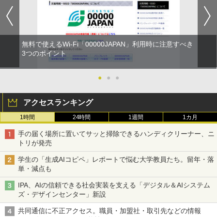
無料で使えるWi-Fi「00000JAPAN」利用時に注意すべき
3つのポイント
●
●
●
アクセスランキング
1時間
24時間
1週間
1カ月
手の届く場所に置いてサッと掃除できるハンディクリーナー、ニ
トリが発売
学生の「生成AIコピペ」レポートで悩む大学教員たち。留年・落
単・減点も
IPA、AIの信頼できる社会実装を支える「デジタル＆AIシステム
ズ・デザインセンター」新設
共同通信に不正アクセス。職員・加盟社・取引先などの情報