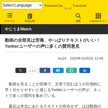
Powered by
Translate
INTERNET Watch
トピック
ネットの話題
カテゴリ
過去記事
検索
Impressサイト
やじうまWatch
動画の全部見は苦痛、やっぱりテキストがいい！
Twitterユーザーの声に多くの賛同意見
tks24
2020年10月5日 12:00
リスト
動画を見ることが苦痛で、文章で読むほうが圧倒的に
早く分かりやすいと感じるTwitterユーザーの声が、ネッ
トで多くの賛同を集めている。
最近は本文にあたるテキストが存在せず、ほぼ動画の