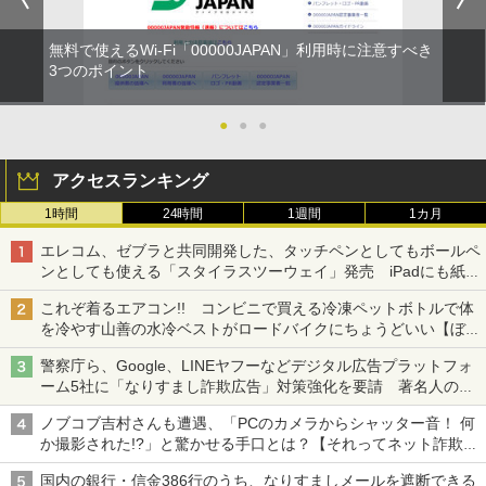
無料で使えるWi-Fi「00000JAPAN」利用時に注意すべき
3つのポイント
●
●
●
アクセスランキング
1時間
24時間
1週間
1カ月
エレコム、ゼブラと共同開発した、タッチペンとしてもボールペ
ンとしても使える「スタイラスツーウェイ」発売 iPadにも紙に
も、持ち替えずに書き込める
これぞ着るエアコン!! コンビニで買える冷凍ペットボトルで体
を冷やす山善の水冷ベストがロードバイクにちょうどいい【ぼっ
ち・ざ・ろーど！その14】【空いた時間でなにしてる？】
警察庁ら、Google、LINEヤフーなどデジタル広告プラットフォ
ーム5社に「なりすまし詐欺広告」対策強化を要請 著名人の写
真や映像を使った投資詐欺などへの対策として
ノブコブ吉村さんも遭遇、「PCのカメラからシャッター音！ 何
か撮影された!?」と驚かせる手口とは？【それってネット詐欺で
すよ！】
国内の銀行・信金386行のうち、なりすましメールを遮断できる