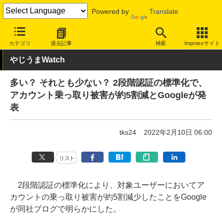
Powered by
Translate
INTERNET Watch
トピック
セキュリティ
調査
カテゴリ
過去記事
検索
Impressサイト
やじうまWatch
多い？ それとも少ない？ 2段階認証の標準化で、
アカウント乗っ取り被害が約5割減とGoogleが発
表
tks24
2022年2月10日 06:00
リスト
2段階認証の標準化により、対象ユーザーにおいてア
カウントの乗っ取り被害が約5割減少したことをGoogle
が同社ブログで明らかにした。