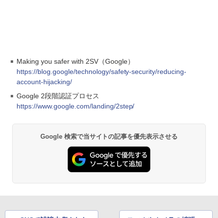
Making you safer with 2SV（Google）
https://blog.google/technology/safety-security/reducing-
account-hijacking/
Google 2段階認証プロセス
https://www.google.com/landing/2step/
Google 検索で当サイトの記事を優先表示させる