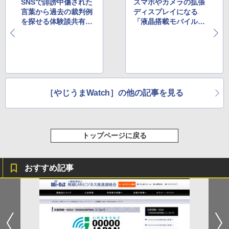
SNSで誹謗中傷された
スマホやカメラの拡張
言葉から過去の裁判例
ディスプレイになる
を探せる体験談共有サ
「液晶搭載モバイルバ
イト「TOMARIGI」が
ッテリー」が出資募集
オープン
中
［やじうまWatch］の他の記事を見る
トップページに戻る
おすすめ記事