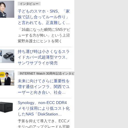
インタビュー
子どものスマホ・SNS、「家
族で話し合ってルール作り」
と言われても、正直難しくな
いですか？
「16歳になった瞬間にSNSデビ
ューする方が怖い」という上沼
紫野弁護士にヒントを聞く
持ち運び時は小さくなるスラ
イドカバー式超薄型マウス、
サンワサプライが発売
INTERNET Watch 30周年記念インタビュー
未来に向けてさらに重要性を
増す通信インフラ、関西でユ
ーザーと向き合い、社会
の“あたらしい”を起動し続け
Synology、non-ECC DDR4
る～オプテージ
メモリ採用により低コスト化
したNAS「DiskStation
neo+」シリーズ
予算を抑えて導入でき、ECCメ
モリへのアップグレードも可能