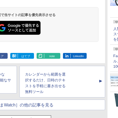
 検索で当サイトの記事を優先表示させる
や
人
ス
を
や
F
ェア
はてブ
note
LinkedIn
ル
1
価
いな
カレンダーから範囲を選
ス可能なサ
択するだけ、日時のテキ
▲
ストを手軽に書き出せる
無料ツール
まWatch］の他の記事を見る