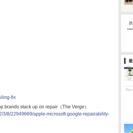
I
最
iling-fix
op brands stack up on repair（The Verge）
/3/8/22949669/apple-microsoft-google-repairability-