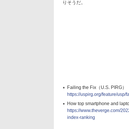
りそうだ。
Failing the Fix（U.S. PIRG）
https://uspirg.org/feature/usp/fa
How top smartphone and lapt
https://www.theverge.com/2022
index-ranking