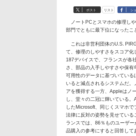
ポスト
リスト
シ
ノートPCとスマホの修理しやす
部門でともに最下位になったこ
これは非営利団体のU.S. P
て、修理のしやすさをスコア化
187デバイスで、フランスが
さ、部品の入手しやすさや保有
可用性のデータに基づいている
いると減点されるシステムだ。ノート
アを獲得する一方、Appleは
し、堂々の二冠に輝いている。A
したMicrosoft、同じくスマ
法律に反対の姿勢を見せている
ランスでは、86％ものユーザ
品購入の参考にすると回答して