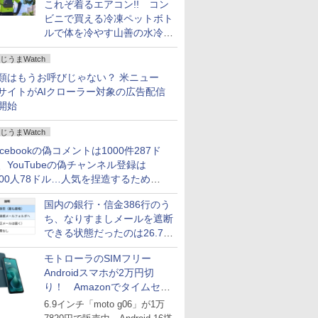
これぞ着るエアコン!! コン
ビニで買える冷凍ペットボト
ルで体を冷やす山善の水冷ベ
ストがロードバイクにちょう
じうまWatch
どいい【ぼっち・ざ・ろー
ど！その14】
類はもうお呼びじゃない？ 米ニュー
サイトがAIクローラー対象の広告配信
開始
じうまWatch
acebookの偽コメントは1000件287ド
、YouTubeの偽チャンネル登録は
000人78ドル…人気を捏造するための
格リストが公開中
国内の銀行・信金386行のう
ち、なりすましメールを遮断
できる状態だったのは26.7％
にとどまる～GMOブランド
モトローラのSIMフリー
セキュリティ調査
Androidスマホが2万円切
り！ Amazonでタイムセー
ル
6.9インチ「moto g06」が1万