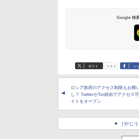
Google
ポスト
リスト
シ
ロシア政府のアクセス制限もお構
▲
し？ TwitterがTor経由でアクセ
イトをオープン
［やじう