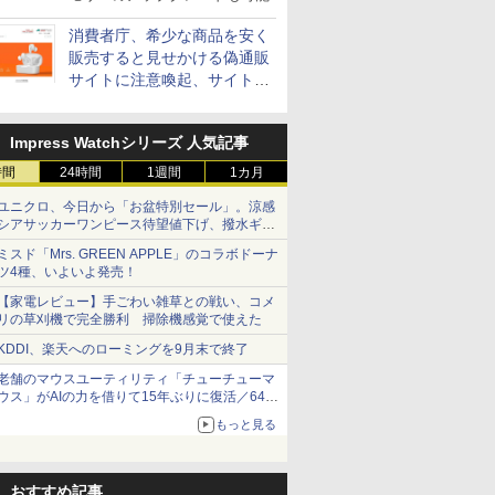
消費者庁、希少な商品を安く
販売すると見せかける偽通販
サイトに注意喚起、サイト名
とドメイン名を公表
Impress Watchシリーズ 人気記事
時間
24時間
1週間
1カ月
ユニクロ、今日から「お盆特別セール」。涼感
シアサッカーワンピース待望値下げ、撥水ギア
ショーツは1990円に
ミスド「Mrs. GREEN APPLE」のコラボドーナ
ツ4種、いよいよ発売！
【家電レビュー】手ごわい雑草との戦い、コメ
リの草刈機で完全勝利 掃除機感覚で使えた
KDDI、楽天へのローミングを9月末で終了
老舗のマウスユーティリティ「チューチューマ
ウス」がAIの力を借りて15年ぶりに復活／64bit
化、Windows 10/11、「Chrome」も走り回
もっと見る
る。復活記念で2026年末まで500円
おすすめ記事