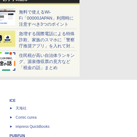
無料で使えるWi-
Fi「00000JAPAN」利用時に
注意すべき3つのポイント
急増する国際電話による特殊
詐欺、家族のスマホに「警察
庁推奨アプリ」を入れて対策
しよう！
住民税が高い自治体ランキン
グ、源泉徴収票の見方など
「税金の話」まとめ
ICE
天海社
ス
Comic curea
impress QuickBooks
PUBFUN