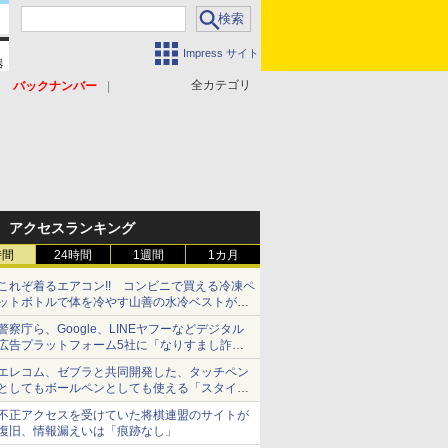
Impress サイト
全カテゴリ
バックナンバー
アクセスランキング
時間
24時間
1週間
1カ月
これぞ着るエアコン!! コンビニで買える冷凍ペ
ットボトルで体を冷やす山善の水冷ベストがロ
ードバイクにちょうどいい【ぼっち・ざ・ろー
警察庁ら、Google、LINEヤフーなどデジタル
ど！その14】【空いた時間でなにしてる？】
広告プラットフォーム5社に「なりすまし詐欺
広告」対策強化を要請 著名人の写真や映像を
エレコム、ゼブラと共同開発した、タッチペン
使った投資詐欺などへの対策として
としてもボールペンとしても使える「スタイラ
スツーウェイ」発売 iPadにも紙にも、持ち替
不正アクセスを受けていた将棋連盟のサイトが
えずに書き込める
復旧、情報漏えいは「痕跡なし」