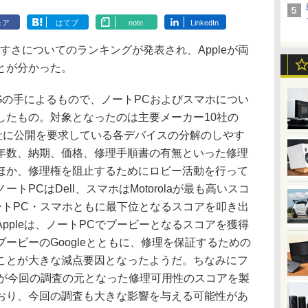
ェア
はてブ
note
LinkedIn
さについてのランキングが発表され、Appleが両
とが分かった。
IRGの手によるもので、ノートPCおよびスマホについ
したもの。対象となったのは主要メーカー10社の
各社に公開を要求している各デバイスの分解のしやす
年数、納期、価格、修理手順書の有無といった修理
ほか、修理権を阻止するためにロビー活動を行って
PCはDell、スマホはMotorolaが最も高いスコ
ノートPC・スマホともに最下位となるスコアを叩き出
ppleは、ノートPCでブービーとなるスコアを獲得
ホでブービーのGoogleとともに、修理を保証するための
ことが大きな減点要因となったようだ。ちなみにフ
ーが今回の調査の元となった修理可用性のスコアを製
おり、今回の調査も大きな影響を与える可能性があ