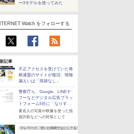
ー3モデルを使ってみた
NTERNET Watch をフォローする
新記事
不正アクセスを受けていた将
棋連盟のサイトが復旧、情報
漏えいは「痕跡なし」
警察庁ら、Google、LINEヤ
フーなどデジタル広告プラッ
トフォーム5社に「なりすま
し詐欺広告」対策強化を要請
著名人の写真や映像を使った投
資詐欺などへの対策として
テレワーク、空いた時間でなにしてる？