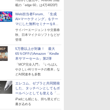
7820円で販売中。Android 16搭
載の「edge 60」は4万4820円
Web担当者Forum、「生成
AI×マーケティング」をテー
マにした無料セミナーを8月
27日にオンライン開催
サイバーエージェントや文藝春
秋、日本マイクロソフトなどが
登壇
5万冊以上が対象！ 最大
65％OFFのAmazon「Kindle
本サマーセール」第2弾
「MCP完全入門」「いちばん
やさしいAIリサーチの教本」な
どAI関連本も多数
エレコム、ゼブラと共同開発
した、タッチペンとしてもボ
ールペンとしても使える「ス
タイラスツーウェイ」発売
iPadにも紙にも、持ち替えずに
書き込める