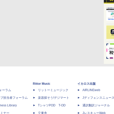
Rittor Music
イカロス出版
dフォーラム
リットーミュージック
AIRLINEweb
ップ担当者フォーラム
楽器探そう!デジマート
Jディフェンスニュー
ness Library
TシャツPOD T-OD
通訳翻訳ジャーナル
セミナー
立東舎
JレスキューWeb