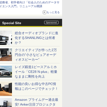
総務省、初学者向け「社会人のためのデータサ
イエンス入門」リニューアル開講
もっと見る
Special Site
総合オーディオブランドに進
化するSHANLINGとは何者
か？
クリエイティブが作った2万
円台の“小さなピュアオーデ
ィオスピーカー”
レイズ鍛造1ピースアルミホ
イール「CE28 N-plus」軽量
なままに剛性を向上
性能の良いお得な中古PC情
報はこのページでチェック！
Amazon プライムデー過去最
安! Anker注目プロジェクタ