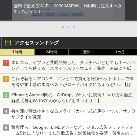
無料で使えるWi-Fi「00000JAPAN」利用時に注意すべき
3つのポイント
●
●
●
アクセスランキング
1時間
24時間
1週間
1カ月
エレコム、ゼブラと共同開発した、タッチペンとしてもボールペ
ンとしても使える「スタイラスツーウェイ」発売 iPadにも紙に
も、持ち替えずに書き込める
これぞ着るエアコン!! コンビニで買える冷凍ペットボトルで体
を冷やす山善の水冷ベストがロードバイクにちょうどいい【ぼっ
ち・ざ・ろーど！その14】【空いた時間でなにしてる？】
iPhoneとAndroid間の「AirDrop」がついに実現！ やり方を徹底
解説【自宅Wi-Fiの“わからない”をスッキリ！】
持ち運び時は小さくなるスライドカバー式超薄型マウス、サンワ
サプライが発売
警察庁ら、Google、LINEヤフーなどデジタル広告プラットフォ
ーム5社に「なりすまし詐欺広告」対策強化を要請 著名人の写