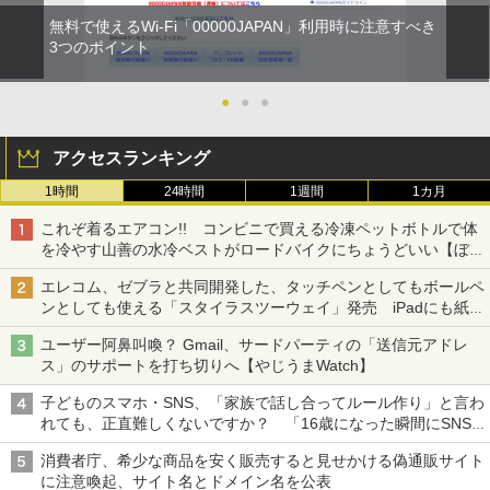
無料で使えるWi-Fi「00000JAPAN」利用時に注意すべき
3つのポイント
●
●
●
アクセスランキング
1時間
24時間
1週間
1カ月
これぞ着るエアコン!! コンビニで買える冷凍ペットボトルで体
を冷やす山善の水冷ベストがロードバイクにちょうどいい【ぼっ
ち・ざ・ろーど！その14】【空いた時間でなにしてる？】
エレコム、ゼブラと共同開発した、タッチペンとしてもボールペ
ンとしても使える「スタイラスツーウェイ」発売 iPadにも紙に
も、持ち替えずに書き込める
ユーザー阿鼻叫喚？ Gmail、サードパーティの「送信元アドレ
ス」のサポートを打ち切りへ【やじうまWatch】
子どものスマホ・SNS、「家族で話し合ってルール作り」と言わ
れても、正直難しくないですか？ 「16歳になった瞬間にSNS
デビューする方が怖い」という上沼紫野弁護士にヒントを聞く
消費者庁、希少な商品を安く販売すると見せかける偽通販サイト
に注意喚起、サイト名とドメイン名を公表