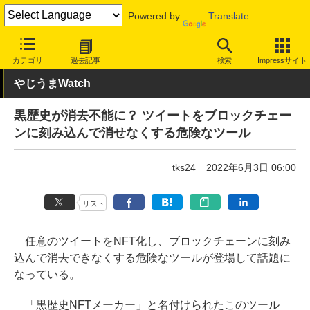
Powered by
Translate
INTERNET Watch
トピック
ネットの話題
カテゴリ
過去記事
検索
Impressサイト
やじうまWatch
黒歴史が消去不能に？ ツイートをブロックチェー
ンに刻み込んで消せなくする危険なツール
tks24
2022年6月3日 06:00
リスト
任意のツイートをNFT化し、ブロックチェーンに刻み
込んで消去できなくする危険なツールが登場して話題に
なっている。
「黒歴史NFTメーカー」と名付けられたこのツール