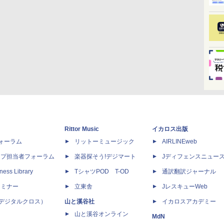
Rittor Music
イカロス出版
dフォーラム
リットーミュージック
AIRLINEweb
ップ担当者フォーラム
楽器探そう!デジマート
Jディフェンスニュー
ness Library
TシャツPOD T-OD
通訳翻訳ジャーナル
セミナー
立東舎
JレスキューWeb
 X（デジタルクロス）
山と溪谷社
イカロスアカデミー
山と溪谷オンライン
MdN