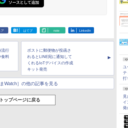
ェア
はてブ
note
LinkedIn
時流行
ポストに郵便物が投函さ
や食料
れるとLINE宛に通知して
▲
や
くれるIoTデバイスの作成
ユ
キット発売
テ
打
まWatch］の他の記事を見る
や
見
トップページに戻る
イ
発