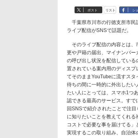
ポスト
リスト
シ
千葉県市川市の行徳支所市民課が
ライブ配信がSNSで話題だ。
そのライブ配信の内容とは、市
更や戸籍の届出、マイナンバー
の呼び出し状況を配信している
置されている案内用のディスプ
てそのままYouTubeに流す
待ちの間に一時的に外出したい
たい人にとっては、スマホ1つ
認できる最高のサービス。すで
回SNSで紹介されたことで注
に知りたいことを教えてくれる
コストで必要な事を届けてる」
実現するこの取り組み、自治体