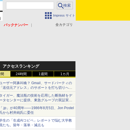
Impress サイト
全カテゴリ
バックナンバー
アクセスランキング
時間
24時間
1週間
1カ月
ユーザー阿鼻叫喚？ Gmail、サードパーティの
「送信元アドレス」のサポートを打ち切りへ
【やじうまWatch】
タイガー、魔法瓶の技術を応用した断熱材をデ
ータセンターに提供、東急グループの実証実験
で 「ステンレス密封真空断熱パネル TIVIP」
「.jp」が40周年――1986年8月5日、Jon Postel
氏から村井純氏に委任
学生の「生成AIコピペ」レポートで悩む大学教
員たち。留年・落単・減点も