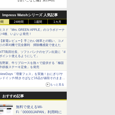
【使いこなし編】第294回
Impress Watchシリーズ 人気記事
時間
24時間
1週間
1カ月
ミスド「Mrs. GREEN APPLE」のコラボドーナ
ツ4種、いよいよ発売！
【家電レビュー】手ごわい雑草との戦い、コメ
リの草刈機で完全勝利 掃除機感覚で使えた
NTT島田社長、ソフトバンクのセブン出資に「d
ポイント使えるようにして」
吉野家、牛リブロースを熱々で提供する「極旨
牛鉄板ステーキ定食」を発売
NewDays「増量フェス」を実施！おにぎり/サ
ンドイッチ/焼きそばなど16品が値段そのままで
ボリュームアップ
もっと見る
おすすめ記事
無料で使えるWi-
Fi「00000JAPAN」利用時に