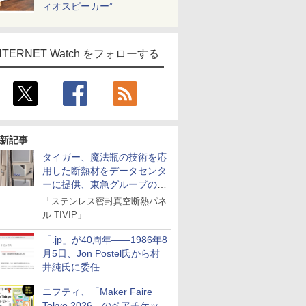
ィオスピーカー”
NTERNET Watch をフォローする
新記事
タイガー、魔法瓶の技術を応
用した断熱材をデータセンタ
ーに提供、東急グループの実
証実験で
「ステンレス密封真空断熱パネ
ル TIVIP」
「.jp」が40周年――1986年8
月5日、Jon Postel氏から村
井純氏に委任
ニフティ、「Maker Faire
Tokyo 2026」のペアチケッ