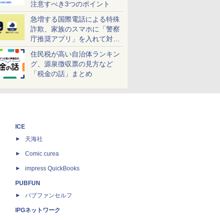
注意すべき3つのポイント
急増する国際電話による特殊
詐欺、家族のスマホに「警察
庁推奨アプリ」を入れて対策
しよう！
住民税が高い自治体ランキン
グ、源泉徴収票の見方など
「税金の話」まとめ
ICE
天海社
ス
Comic curea
impress QuickBooks
PUBFUN
パブファンセルフ
IPGネットワーク