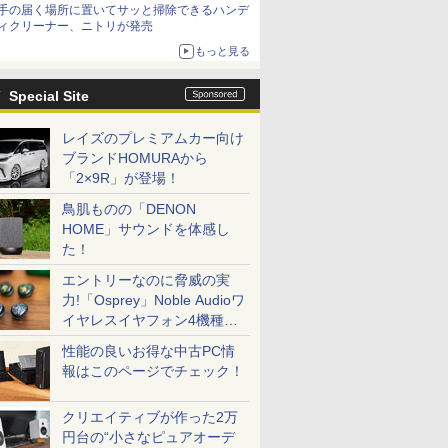
手の届く場所に置いてサッと掃除できるハンデ
ィクリーナー、ニトリが発売
もっと見る
Special Site
レイズのプレミアムカー向け
ブランドHOMURAから
「2×9R」が登場！
鳥肌ものの「DENON
HOME」サウンドを体感し
た！
エントリーなのに脅威の実
力!「Osprey」Noble Audioワ
イヤレスイヤフォン4機種を
一気に聴く
性能の良いお得な中古PC情
報はこのページでチェック！
クリエイティブが作った2万
円台の“小さなピュアオーデ