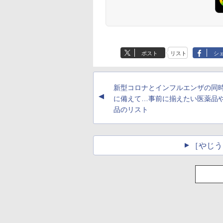
ポスト
リスト
シ
新型コロナとインフルエンザの同
▲
に備えて…事前に揃えたい医薬品
品のリスト
［やじう