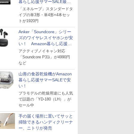
暮らし応援サマーSALE最終
日
「エネループ」スタンダードタ
イプの単3形・単4形×4本セッ
トが1920円
Anker「Soundcore」シリー
ズのワイヤレスイヤホンが安
い！ Amazon暮らし応援サ
マーSALE
アクティブノイキャン対応
「Soundcore P31i」が4990円
など
山善の食器乾燥機がAmazon
暮らし応援サマーSALEで安
い！
プラモデルの乾燥用途にも人気
で話題の「YD-180（LH）」が
セール中
手の届く場所に置いてサッと
掃除できるハンディクリーナ
ー、ニトリが発売