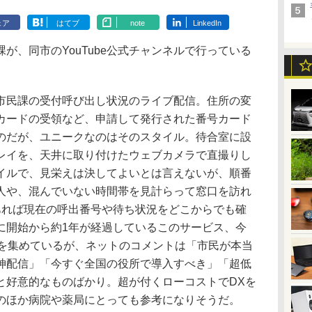
ェア
はてブ
note
LinkedIn
、同市のYouTube公式チャンネルで行っている
民課の受付呼び出し状況のライブ配信。住所の変
カードの受領など、申請して発行された番号カード
のだが、ユニークなのはそのスタイル。待合室に設
レイを、天井に取り付けたウェブカメラで直撮りし
スタイルで、見栄えは決してよいとは言えないが、順番
人や、混んでいない時間帯を見計らって窓口を訪れ
あれば現在の呼出番号や待ち状況をどこからでも確
に開始から約1年が経過しているこのサービス、今
目を集めているが、ネットのコメントは「市民が本当
神配信」「今すぐ全国の役所で導入すべき」「超低
と好意的なものばかり。超が付くローコストでDXを
のほか病院や薬局にとっても参考になりそうだ。