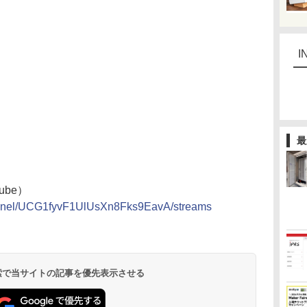
I
最
ube）
annel/UCG1fyvF1UlUsXn8Fks9EavA/streams
 検索で当サイトの記事を優先表示させる