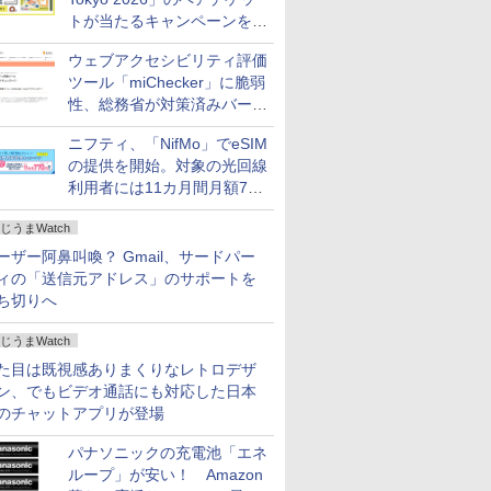
トが当たるキャンペーンをX
で実施。8月16日まで
ウェブアクセシビリティ評価
ツール「miChecker」に脆弱
性、総務省が対策済みバージ
ョンへの更新を呼び掛け
ニフティ、「NifMo」でeSIM
の提供を開始。対象の光回線
利用者には11カ月間月額770
円割引のキャンペーン
じうまWatch
ーザー阿鼻叫喚？ Gmail、サードパー
ィの「送信元アドレス」のサポートを
ち切りへ
じうまWatch
た目は既視感ありまくりなレトロデザ
ン、でもビデオ通話にも対応した日本
のチャットアプリが登場
パナソニックの充電池「エネ
ループ」が安い！ Amazon