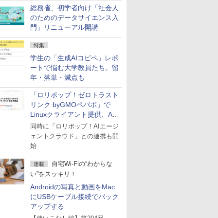
総務省、初学者向け「社会人
のためのデータサイエンス入
門」リニューアル開講
特集
学生の「生成AIコピペ」レポ
ートで悩む大学教員たち。留
年・落単・減点も
「ロリポップ！ゼロトラスト
リンク byGMOペパボ」で
Linuxクライアント提供、AI
エージェントの接続が容易に
同時に「ロリポップ！AIエージ
ェントクラウド」との連携も開
始
自宅Wi-Fiの“わからな
連載
い”をスッキリ！
Androidの写真と動画をMac
にUSBケーブル接続でバック
アップする