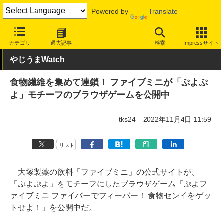
Powered by
Translate
INTERNET Watch
トピック
ネットの話題
カテゴリ
過去記事
検索
Impressサイト
やじうまWatch
食物繊維を集めて連鎖！ ファイブミニが「ぷよぷ
よ」モチーフのブラウザゲームを公開中
tks24
2022年11月4日 11:59
リスト
大塚製薬の飲料「ファイブミニ」の公式サイトが、
「ぷよぷよ」をモチーフにしたブラウザゲーム「ぷよフ
ァイブミニ ファイバーでフィーバー！ 食物センイをゲッ
トせよ！」を公開中だ。