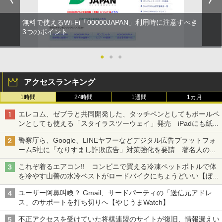
無料で使えるWi-Fi「00000JAPAN」利用時に注意すべき
3つのポイント
●
●
●
アクセスランキング
1時間
24時間
1週間
1カ月
エレコム、ゼブラと共同開発した、タッチペンとしてもボールペ
ンとしても使える「スタイラスツーウェイ」発売 iPadにも紙に
も、持ち替えずに書き込める
警察庁ら、Google、LINEヤフーなどデジタル広告プラットフォ
ーム5社に「なりすまし詐欺広告」対策強化を要請 著名人の写
真や映像を使った投資詐欺などへの対策として
これぞ着るエアコン!! コンビニで買える冷凍ペットボトルで体
を冷やす山善の水冷ベストがロードバイクにちょうどいい【ぼっ
ち・ざ・ろーど！その14】【空いた時間でなにしてる？】
ユーザー阿鼻叫喚？ Gmail、サードパーティの「送信元アドレ
ス」のサポートを打ち切りへ【やじうまWatch】
不正アクセスを受けていた将棋連盟のサイトが復旧、情報漏えい