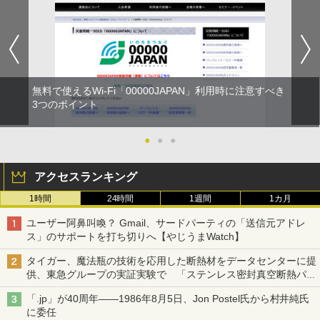
無料で使えるWi-Fi「00000JAPAN」利用時に注意すべき
3つのポイント
●
●
●
アクセスランキング
1時間
24時間
1週間
1カ月
ユーザー阿鼻叫喚？ Gmail、サードパーティの「送信元アドレ
ス」のサポートを打ち切りへ【やじうまWatch】
タイガー、魔法瓶の技術を応用した断熱材をデータセンターに提
供、東急グループの実証実験で 「ステンレス密封真空断熱パネ
ル TIVIP」
「.jp」が40周年――1986年8月5日、Jon Postel氏から村井純氏
に委任