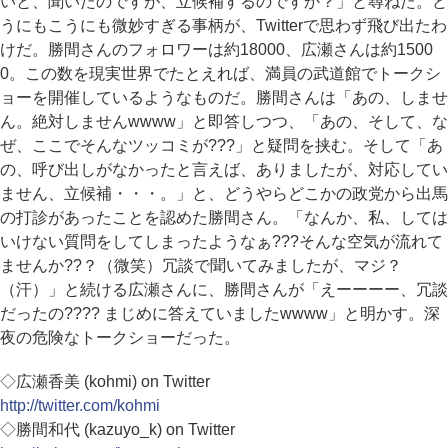
いと、聞いたのですが、立候補するのですか？」と尋ねた。ど
うにもこうにも微妙すぎる事柄が、Twitterで思わず飛び出たわ
けだ。勝間さんのフォロワーは約18000、広瀬さんは約1500
0。この数を現実世界でたとえれば、満員の武道館でトークシ
ョーを開催しているようなものだ。勝間さんは「あの、しませ
ん。絶対しませんwwww」と即答しつつ、「あの、そして、な
ぜ、ここでそんなツッコミが???」と疑問を挟む。そして「あ
の、呼び出しがなかったと言えば、ありましたが、対応してい
ません、立候補・・・。」と、どうやらどこかの政党から出馬
の打診があったことを認めた勝間さん。「なんか、私、しては
いけない質問をしてしまったようなぁ???そんな空気が流れて
ませんか??？（微笑）冗談で聞いてみましたが、マジ？
（汗）」と続ける広瀬さんに、勝間さんが「えーーーー、冗談
だったの???? まじめに答えていましたwwww」と明かす。深
夜の危険なトークショーだった。
◇広瀬香美 (kohmi) on Twitter
http://twitter.com/kohmi
◇勝間和代 (kazuyo_k) on Twitter