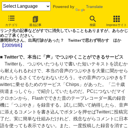
Powered by
Translate
やじうまWatch
カテゴリ
過去記事
検索
Impressサイト
噂あり、未確認情報ありのやじうまWatch。
リンク先の記事などがすでに消失していることもありますが、あらかじ
めご了承ください。
勝間和代さん、出馬打診があった？ Twitterで思わず明かす ほか
【2009/8/6】
■ Twitterで、本当に「声」でつぶやくことができるサービス
Twitterも、つぶやいたつもりで書いた短いテキストを読むか
ら耐えられるわけで、本当の音声のつぶやきを大量に聞かせら
れたらうるさくてかなわないだろう。その音声のつぶやきをT
witterに乗せるためのサービス「Chirps」があった。「二十歳
街道まっしぐら」で紹介していたものだ。PCにつないだマイ
クロホンから、Flashでできた昔のテープレコーダー風の録音
機に「つぶやき」を録音する。試しに聞いて納得したら、音声
に添えるコメントを書き込んでボタンを押せばTwitterに投稿完
了だ。実に簡単な仕組みだけれど、残念ながらコメントに日本
語を使っても表示できない。また、一度投稿した録音を消すこ