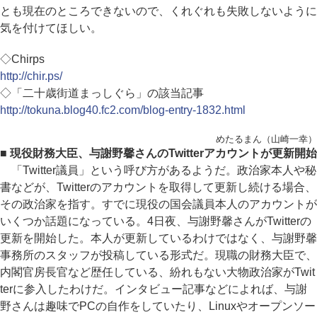
とも現在のところできないので、くれぐれも失敗しないように
気を付けてほしい。
◇Chirps
http://chir.ps/
◇「二十歳街道まっしぐら」の該当記事
http://tokuna.blog40.fc2.com/blog-entry-1832.html
めたるまん（山崎一幸）
■ 現役財務大臣、与謝野馨さんのTwitterアカウントが更新開始
「Twitter議員」という呼び方があるようだ。政治家本人や秘
書などが、Twitterのアカウントを取得して更新し続ける場合、
その政治家を指す。すでに現役の国会議員本人のアカウントが
いくつか話題になっている。4日夜、与謝野馨さんがTwitterの
更新を開始した。本人が更新しているわけではなく、与謝野馨
事務所のスタッフが投稿している形式だ。現職の財務大臣で、
内閣官房長官など歴任している、紛れもない大物政治家がTwit
terに参入したわけだ。インタビュー記事などによれば、与謝
野さんは趣味でPCの自作をしていたり、Linuxやオープンソー