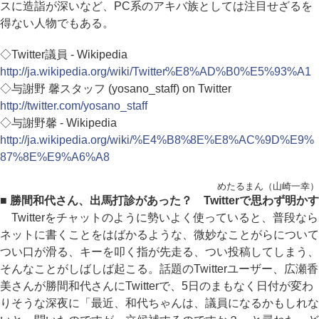
スに造詣が深いなど、PC系のアキバ族としては注目せざるを
得ない人物でもある。
◇Twitter議員 - Wikipedia
http://ja.wikipedia.org/wiki/Twitter%E8%AD%B0%E5%93%A1
◇与謝野 馨スタッフ (yosano_staff) on Twitter
http://twitter.com/yosano_staff
◇与謝野馨 - Wikipedia
http://ja.wikipedia.org/wiki/%E4%B8%8E%E8%AC%9D%E9%
87%8E%E9%A6%A8
めたるまん（山崎一幸）
■ 勝間和代さん、出馬打診があった？ Twitterで思わず明かす
Twitterをチャットのように勢いよく使っていると、普段なら
ネットに書くことをはばかるような、微妙なことがらについて
つい口が滑る、キーを叩く指が先走る、つい投稿してしまう、
そんなことがしばしば起こる。話題のTwitterユーザー、広瀬香
美さんが勝間和代さんにTwitterで、5日のまもなく日付が変わ
りそうな深夜に「最近、和代ちゃんは、議員になるかもしれな