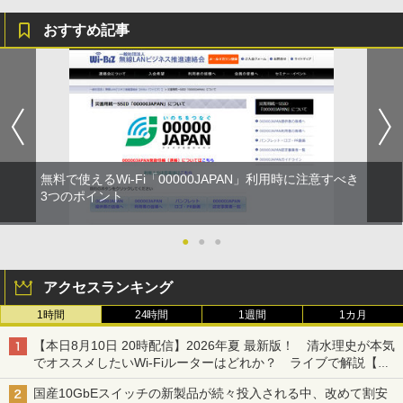
おすすめ記事
無料で使えるWi-Fi「00000JAPAN」利用時に注意すべき
3つのポイント
●
●
●
アクセスランキング
1時間
24時間
1週間
1カ月
【本日8月10日 20時配信】2026年夏 最新版！ 清水理史が本気
でオススメしたいWi-Fiルーターはどれか？ ライブで解説【清
水理史の「イニシャルB」チャンネル】
国産10GbEスイッチの新製品が続々投入される中、改めて割安