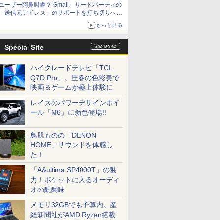
ユーザー阿鼻叫喚？ Gmail、サードパーティの
「送信元アドレス」のサポートを打ち切りへ
【やじうまWatch】
もっと見る
Special Site
ハイグレードテレビ「TCL
Q7D Pro」。圧巻の色彩美で
映画＆ゲームが極上体験に
レイズのパワーデザインホイ
ール「M6」に新色登場!!
鳥肌ものの「DENON
HOME」サウンドを体感し
た！
「A&ultima SP4000T」の魅
力！ポケットに入るオーディ
オの醍醐味
メモリ32GBでも予算内。産
経新聞社がAMD Ryzen搭載