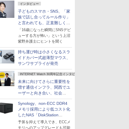
インタビュー
子どものスマホ・SNS、「家
族で話し合ってルール作り」
と言われても、正直難しくな
いですか？
「16歳になった瞬間にSNSデビ
ューする方が怖い」という上沼
紫野弁護士にヒントを聞く
持ち運び時は小さくなるスラ
イドカバー式超薄型マウス、
サンワサプライが発売
INTERNET Watch 30周年記念インタビュー
未来に向けてさらに重要性を
増す通信インフラ、関西でユ
ーザーと向き合い、社会
の“あたらしい”を起動し続け
Synology、non-ECC DDR4
る～オプテージ
メモリ採用により低コスト化
したNAS「DiskStation
neo+」シリーズ
予算を抑えて導入でき、ECCメ
モリへのアップグレードも可能