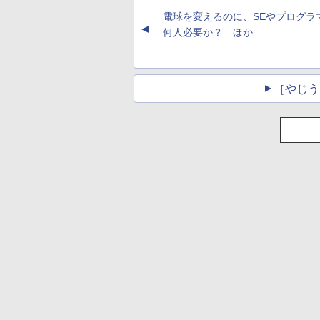
電球を変えるのに、SEやプログラ
▲
何人必要か？ ほか
［やじう