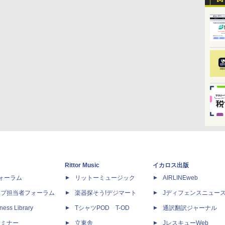
Rittor Music
イカロス出版
dフォーラム
リットーミュージック
AIRLINEweb
ップ担当者フォーラム
楽器探そう!デジマート
Jディフェンスニュー
ness Library
TシャツPOD T-OD
通訳翻訳ジャーナル
セミナー
立東舎
JレスキューWeb