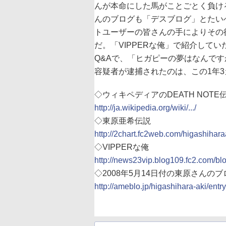
んが本命にした馬がことごとく負け
んのブログも「デスブログ」とたい
トユーザーの皆さんの手によりその
だ。「VIPPERな俺」で紹介してい
Q&Aで、「ヒガピーの夢はなんで
容疑者が逮捕されたのは、この1年
◇ウィキペディアのDEATH NOT
http://ja.wikipedia.org/wiki/.../
◇東原亜希伝説
http://2chart.fc2web.com/higashihara
◇VIPPERな俺
http://news23vip.blog109.fc2.com/bl
◇2008年5月14日付の東原さんの
http://ameblo.jp/higashihara-aki/en