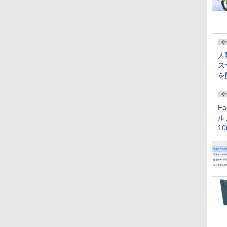
や
人
ス
を
や
F
ル
1
価