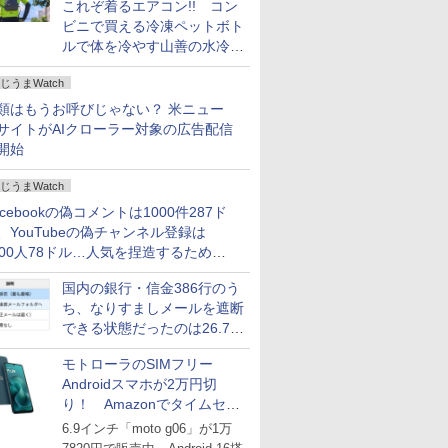
これぞ着るエアコン!! コン
ビニで買える冷凍ペットボト
ルで体を冷やす山善の水冷ベ
ストがロードバイクにちょう
じうまWatch
どいい【ぼっち・ざ・ろー
ど！その14】
類はもうお呼びじゃない？ 米ニュー
サイトがAIクローラー対象の広告配信
開始
じうまWatch
acebookの偽コメントは1000件287ド
、YouTubeの偽チャンネル登録は
000人78ドル…人気を捏造するための
格リストが公開中
国内の銀行・信金386行のう
ち、なりすましメールを遮断
できる状態だったのは26.7％
にとどまる～GMOブランド
モトローラのSIMフリー
セキュリティ調査
Androidスマホが2万円切
り！ Amazonでタイムセー
ル
6.9インチ「moto g06」が1万