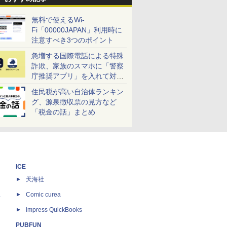
無料で使えるWi-
Fi「00000JAPAN」利用時に
注意すべき3つのポイント
急増する国際電話による特殊
詐欺、家族のスマホに「警察
庁推奨アプリ」を入れて対策
しよう！
住民税が高い自治体ランキン
グ、源泉徴収票の見方など
「税金の話」まとめ
ICE
天海社
ス
Comic curea
impress QuickBooks
PUBFUN