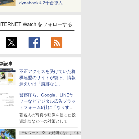
dynabookを2千台導入
NTERNET Watch をフォローする
新記事
不正アクセスを受けていた将
棋連盟のサイトが復旧、情報
漏えいは「痕跡なし」
警察庁ら、Google、LINEヤ
フーなどデジタル広告プラッ
トフォーム5社に「なりすま
し詐欺広告」対策強化を要請
著名人の写真や映像を使った投
資詐欺などへの対策として
テレワーク、空いた時間でなにしてる？