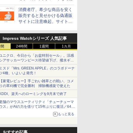
消費者庁、希少な商品を安く
販売すると見せかける偽通販
サイトに注意喚起、サイト名
とドメイン名を公表
Impress Watchシリーズ 人気記事
時間
24時間
1週間
1カ月
ユニクロ、今日から「お盆特別セール」。涼感
シアサッカーワンピース待望値下げ、撥水ギア
ショーツは1990円に
ミスド「Mrs. GREEN APPLE」のコラボドーナ
ツ4種、いよいよ発売！
【家電レビュー】手ごわい雑草との戦い、コメ
リの草刈機で完全勝利 掃除機感覚で使えた
KDDI、楽天へのローミングを9月末で終了
老舗のマウスユーティリティ「チューチューマ
ウス」がAIの力を借りて15年ぶりに復活／64bit
化、Windows 10/11、「Chrome」も走り回
もっと見る
る。復活記念で2026年末まで500円
おすすめ記事