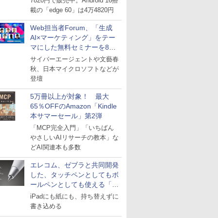
7820円で販売中。Android 16搭
載の「edge 60」は4万4820円
Web担当者Forum、「生成
AI×マーケティング」をテー
マにした無料セミナーを8月
27日にオンライン開催
サイバーエージェントや文藝春
秋、日本マイクロソフトなどが
登壇
5万冊以上が対象！ 最大
65％OFFのAmazon「Kindle
本サマーセール」第2弾
「MCP完全入門」「いちばん
やさしいAIリサーチの教本」な
どAI関連本も多数
エレコム、ゼブラと共同開発
した、タッチペンとしてもボ
ールペンとしても使える「ス
タイラスツーウェイ」発売
iPadにも紙にも、持ち替えずに
書き込める