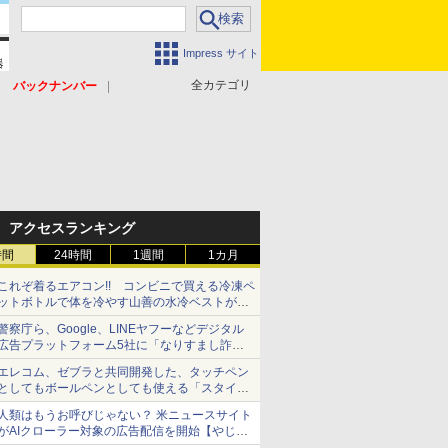
Impress サイト
全カテゴリ
バックナンバー
アクセスランキング
時間
24時間
1週間
1カ月
これぞ着るエアコン!! コンビニで買える冷凍ペ
ットボトルで体を冷やす山善の水冷ベストがロ
ードバイクにちょうどいい【ぼっち・ざ・ろー
警察庁ら、Google、LINEヤフーなどデジタル
ど！その14】【空いた時間でなにしてる？】
広告プラットフォーム5社に「なりすまし詐欺
広告」対策強化を要請 著名人の写真や映像を
エレコム、ゼブラと共同開発した、タッチペン
使った投資詐欺などへの対策として
としてもボールペンとしても使える「スタイラ
スツーウェイ」発売 iPadにも紙にも、持ち替
人類はもうお呼びじゃない？ 米ニュースサイト
えずに書き込める
がAIクローラー対象の広告配信を開始【やじう
まWatch】