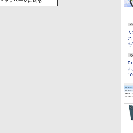
トップページに戻る
や
人
ス
を
や
F
ル
1
価