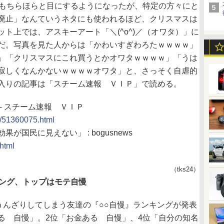
もちらほらと目にするようになったが、特定の方々にと
廃止」なんていうネタにも使われるほど、クリスマスは
ト上では、アスキーアート「＼(^o^)／（オワタ）」に
だ。写真を見た人からは「かわいすぎわろたｗｗｗｗ」
」「クリスマスにこれ買うとかオワタｗｗｗｗ」「うは
寂しくなんかないｗｗｗｗオワタ」と、さっそく自虐的
入りの記事は「スチーム速報 ＶＩＰ」で読める。
- スチーム速報 ＶＩＰ
es/51360075.html
国民に見えない」 : bogusnews
html
（tks24）
キング、トップはモテ自慢
うんざりしてしまう友達の『○○自慢』ランキングが発表
る 自慢」。2位「お金ある 自慢」、4位「自分の知名