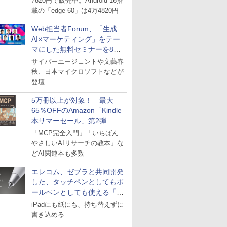
7820円で販売中。Android 16搭
載の「edge 60」は4万4820円
Web担当者Forum、「生成
AI×マーケティング」をテー
マにした無料セミナーを8月
27日にオンライン開催
サイバーエージェントや文藝春
秋、日本マイクロソフトなどが
登壇
5万冊以上が対象！ 最大
65％OFFのAmazon「Kindle
本サマーセール」第2弾
「MCP完全入門」「いちばん
やさしいAIリサーチの教本」な
どAI関連本も多数
エレコム、ゼブラと共同開発
した、タッチペンとしてもボ
ールペンとしても使える「ス
タイラスツーウェイ」発売
iPadにも紙にも、持ち替えずに
書き込める