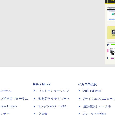
Rittor Music
イカロス出版
dフォーラム
リットーミュージック
AIRLINEweb
ップ担当者フォーラム
楽器探そう!デジマート
Jディフェンスニュー
ness Library
TシャツPOD T-OD
通訳翻訳ジャーナル
セミナー
立東舎
JレスキューWeb