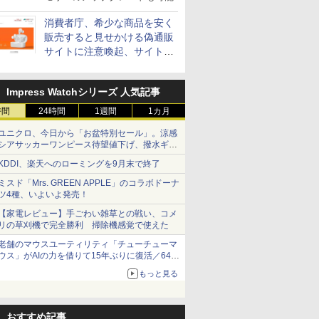
消費者庁、希少な商品を安く
販売すると見せかける偽通販
サイトに注意喚起、サイト名
とドメイン名を公表
Impress Watchシリーズ 人気記事
時間
24時間
1週間
1カ月
ユニクロ、今日から「お盆特別セール」。涼感
シアサッカーワンピース待望値下げ、撥水ギア
ショーツは1990円に
KDDI、楽天へのローミングを9月末で終了
ミスド「Mrs. GREEN APPLE」のコラボドーナ
ツ4種、いよいよ発売！
【家電レビュー】手ごわい雑草との戦い、コメ
リの草刈機で完全勝利 掃除機感覚で使えた
老舗のマウスユーティリティ「チューチューマ
ウス」がAIの力を借りて15年ぶりに復活／64bit
化、Windows 10/11、「Chrome」も走り回
もっと見る
る。復活記念で2026年末まで500円
おすすめ記事