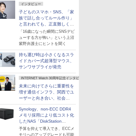
インタビュー
子どものスマホ・SNS、「家
族で話し合ってルール作り」
と言われても、正直難しくな
いですか？
「16歳になった瞬間にSNSデビ
ューする方が怖い」という上沼
紫野弁護士にヒントを聞く
持ち運び時は小さくなるスラ
イドカバー式超薄型マウス、
サンワサプライが発売
INTERNET Watch 30周年記念インタビュー
未来に向けてさらに重要性を
増す通信インフラ、関西でユ
ーザーと向き合い、社会
の“あたらしい”を起動し続け
Synology、non-ECC DDR4
る～オプテージ
メモリ採用により低コスト化
したNAS「DiskStation
neo+」シリーズ
予算を抑えて導入でき、ECCメ
モリへのアップグレードも可能