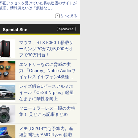
不正アクセスを受けていた将棋連盟のサイトが
復旧、情報漏えいは「痕跡なし」
もっと見る
Special Site
マウス、RTX 5060 Ti搭載ゲ
ーミングPCが7万5,000円オ
フで30万円台！
エントリーなのに脅威の実
力!「Osprey」Noble Audioワ
イヤレスイヤフォン4機種を
一気に聴く
レイズ鍛造1ピースアルミホ
イール「CE28 N-plus」軽量
なままに剛性を向上
ソニーミラーレス一眼の大特
集！ 見どころ記事まとめ
メモリ32GBでも予算内。産
経新聞社がAMD Ryzen搭載