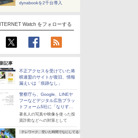
dynabookを2千台導入
NTERNET Watch をフォローする
新記事
不正アクセスを受けていた将
棋連盟のサイトが復旧、情報
漏えいは「痕跡なし」
警察庁ら、Google、LINEヤ
フーなどデジタル広告プラッ
トフォーム5社に「なりすま
し詐欺広告」対策強化を要請
著名人の写真や映像を使った投
資詐欺などへの対策として
テレワーク、空いた時間でなにしてる？