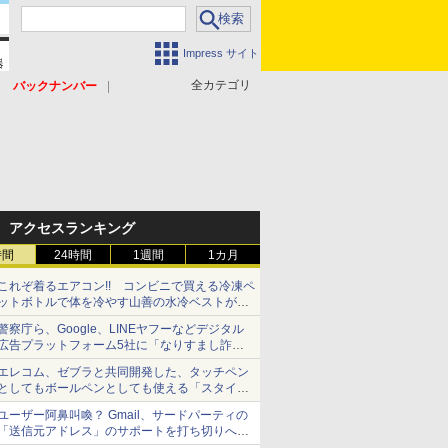
Impress サイト
全カテゴリ
バックナンバー
アクセスランキング
時間
24時間
1週間
1カ月
これぞ着るエアコン!! コンビニで買える冷凍ペ
ットボトルで体を冷やす山善の水冷ベストがロ
ードバイクにちょうどいい【ぼっち・ざ・ろー
警察庁ら、Google、LINEヤフーなどデジタル
ど！その14】【空いた時間でなにしてる？】
広告プラットフォーム5社に「なりすまし詐欺
広告」対策強化を要請 著名人の写真や映像を
エレコム、ゼブラと共同開発した、タッチペン
使った投資詐欺などへの対策として
としてもボールペンとしても使える「スタイラ
スツーウェイ」発売 iPadにも紙にも、持ち替
ユーザー阿鼻叫喚？ Gmail、サードパーティの
えずに書き込める
「送信元アドレス」のサポートを打ち切りへ
【やじうまWatch】