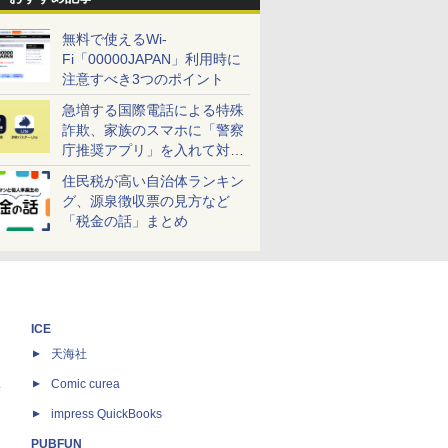
無料で使えるWi-
Fi「00000JAPAN」利用時に
注意すべき3つのポイント
急増する国際電話による特殊
詐欺、家族のスマホに「警察
庁推奨アプリ」を入れて対策
しよう！
住民税が高い自治体ランキン
グ、源泉徴収票の見方など
「税金の話」まとめ
ICE
天海社
ス
Comic curea
impress QuickBooks
PUBFUN