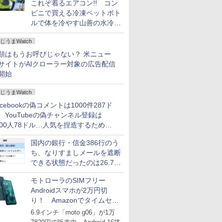
これぞ着るエアコン!! コン
ビニで買える冷凍ペットボト
ルで体を冷やす山善の水冷ベ
ストがロードバイクにちょう
じうまWatch
どいい【ぼっち・ざ・ろー
ど！その14】
類はもうお呼びじゃない？ 米ニュー
サイトがAIクローラー対象の広告配信
開始
じうまWatch
acebookの偽コメントは1000件287ド
、YouTubeの偽チャンネル登録は
000人78ドル…人気を捏造するための
格リストが公開中
国内の銀行・信金386行のう
ち、なりすましメールを遮断
できる状態だったのは26.7％
にとどまる～GMOブランド
モトローラのSIMフリー
セキュリティ調査
Androidスマホが2万円切
り！ Amazonでタイムセー
ル
6.9インチ「moto g06」が1万