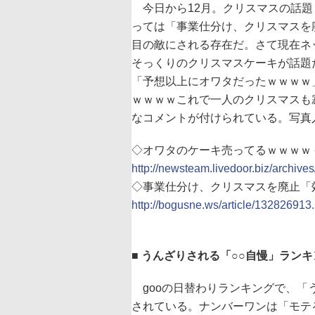
今日から12月。クリスマスの話題
っては「事業仕分け、クリスマスを
目の敵にされる存在だ。さて現在ネッ
そっくりのクリスマスケーキが話題
「予想以上にオワタだったｗｗｗｗ
ｗｗｗｗこれで一人のクリスマスも
なコメントが付けられている。写真
◇オワタのケーキ売ってるｗｗｗｗ 
http://newsteam.livedoor.biz/archiv
◇事業仕分け、クリスマスを廃止「効果が
http://bogusne.ws/article/132826913.
■ うんざりされる「○○自慢」ラン
gooの日替わりランキングで、「
されている。ナンバーワンは「モテ