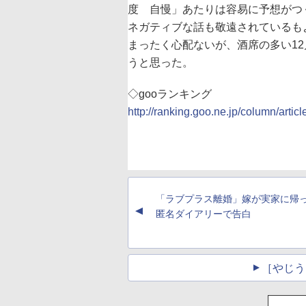
度 自慢」あたりは容易に予想がつ
ネガティブな話も敬遠されているも
まったく心配ないが、酒席の多い1
うと思った。
◇gooランキング
http://ranking.goo.ne.jp/column/artic
「ラブプラス離婚」嫁が実家に帰
▲
匿名ダイアリーで告白
［やじう