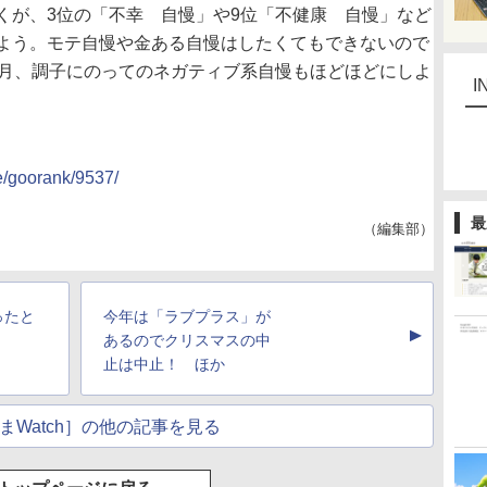
くが、3位の「不幸 自慢」や9位「不健康 自慢」など
よう。モテ自慢や金ある自慢はしたくてもできないので
2月、調子にのってのネガティブ系自慢もほどほどにしよ
I
le/goorank/9537/
最
（編集部）
ったと
今年は「ラブプラス」が
▲
あるのでクリスマスの中
止は中止！ ほか
まWatch］の他の記事を見る