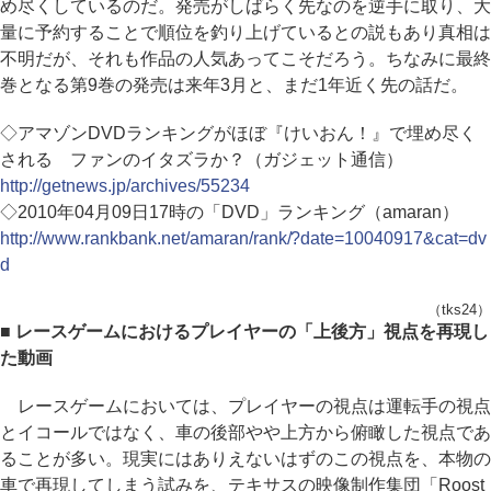
め尽くしているのだ。発売がしばらく先なのを逆手に取り、大
量に予約することで順位を釣り上げているとの説もあり真相は
不明だが、それも作品の人気あってこそだろう。ちなみに最終
巻となる第9巻の発売は来年3月と、まだ1年近く先の話だ。
◇アマゾンDVDランキングがほぼ『けいおん！』で埋め尽く
される ファンのイタズラか？（ガジェット通信）
http://getnews.jp/archives/55234
◇2010年04月09日17時の「DVD」ランキング（amaran）
http://www.rankbank.net/amaran/rank/?date=10040917&cat=dv
d
（tks24）
■ レースゲームにおけるプレイヤーの「上後方」視点を再現し
た動画
レースゲームにおいては、プレイヤーの視点は運転手の視点
とイコールではなく、車の後部やや上方から俯瞰した視点であ
ることが多い。現実にはありえないはずのこの視点を、本物の
車で再現してしまう試みを、テキサスの映像制作集団「Roost