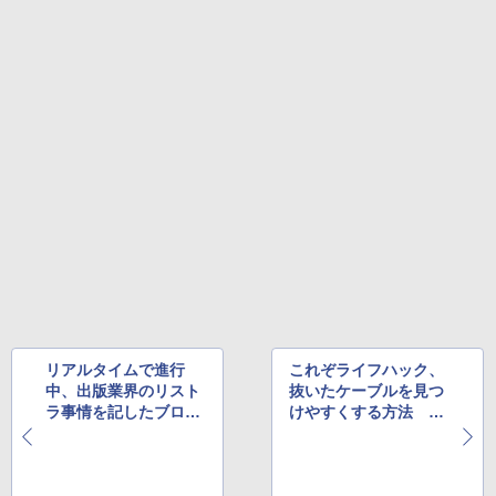
リアルタイムで進行
これぞライフハック、
中、出版業界のリスト
抜いたケーブルを見つ
ラ事情を記したブロ
けやすくする方法 ほ
グ ほか
か