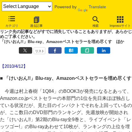
Powered by
Translate
やじうまWatch
カテゴリ
過去記事
検索
Impressサイト
噂あり、未確認情報ありのやじうまWatch。
リンク先の記事などがすでに消失していることもありますが、あらかじ
めご了承ください。
「けいおん!!」Blu-ray、Amazonベストセラーを埋め尽くす ほか
リスト
【2010/4/12】
■ 「けいおん!!」Blu-ray、Amazonベストセラーを埋め尽くす
今週は村上春樹「1Q84」のBOOK3が発売になるとあって、
Amazon.co.jpベストセラーの本部門の1位を先日来ほぼ独占し
ている状況だが、見た目のインパクトでそれを上回っているの
が、ここ数日のDVD部門のランキング。先週放映が開始され
た「けいおん!!」第2期のBlu-ray全9巻と、ライブイベント「レ
ッツゴー!」のBlu-rayあわせて10枚が、ランキングの上位を埋