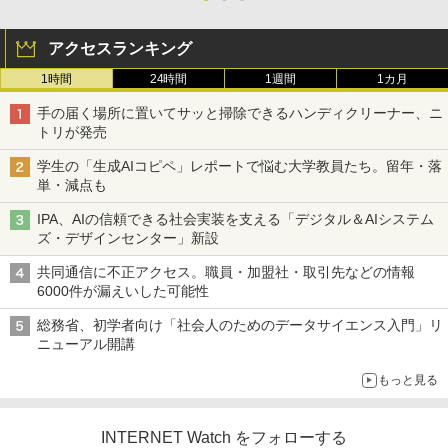
アクセスランキング
1時間
24時間
1週間
1カ月
手の届く場所に置いてサッと掃除できるハンディクリーナー、ニ
トリが発売
学生の「生成AIコピペ」レポートで悩む大学教員たち。留年・落
単・減点も
IPA、AIの信頼できる社会実装を支える「デジタル＆AIシステム
ズ・デザインセンター」新設
共同通信に不正アクセス。職員・加盟社・取引先などの情報
6000件が漏えいした可能性
総務省、初学者向け「社会人のためのデータサイエンス入門」リ
ニューアル開講
もっと見る
INTERNET Watch をフォローする