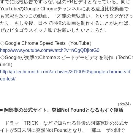
すでに比較広告ですらない謎のPRビデオとなっている。同じ
YouTubeのGoogle Chromeチャンネルにある速度比較動画で
も異彩を放つこの動画、「才能の無駄遣い」というタグがぴっ
たり。もし今後、日本で同様の動画を制作することがあれば、
ぜひピタゴラスイッチ風でお願いしたいところだ。
◇Google Chrome Speed Tests（YouTube）
http://www.youtube.com/watch?v=nCgQDjiotG0
◇Googleが笑撃のChromeスピードデモビデオを制作（TechCr
unch）
http://jp.techcrunch.com/archives/20100505google-chrome-vid
eo-test/
（tks24）
■ 阿部寛の公式サイト、突如Not Foundとなるもすぐ復活
ドラマ「TRICK」などで知られる俳優の阿部寛氏の公式サ
イトが5日未明に突然Not Foundとなり、一部ユーザの間で