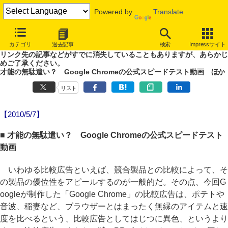
Powered by
Translate
やじうまWatch
カテゴリ
過去記事
検索
Impressサイト
噂あり、未確認情報ありのやじうまWatch。
リンク先の記事などがすでに消失していることもありますが、あらかじ
めご了承ください。
才能の無駄遣い？ Google Chromeの公式スピードテスト動画 ほか
リスト
【2010/5/7】
■ 才能の無駄遣い？ Google Chromeの公式スピードテスト
動画
いわゆる比較広告といえば、競合製品との比較によって、そ
の製品の優位性をアピールするのが一般的だ。その点、今回G
oogleが制作した「Google Chrome」の比較広告は、ポテトや
音波、稲妻など、ブラウザーとはまったく無縁のアイテムと速
度を比べるという、比較広告としてはじつに異色、というより