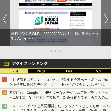
無料で使えるWi-Fi「00000JAPAN」利用時に注意すべき
3つのポイント
●
●
●
アクセスランキング
1時間
24時間
1週間
1カ月
これぞ着るエアコン!! コンビニで買える冷凍ペットボトルで体
を冷やす山善の水冷ベストがロードバイクにちょうどいい【ぼっ
ち・ざ・ろーど！その14】【空いた時間でなにしてる？】
警察庁ら、Google、LINEヤフーなどデジタル広告プラットフォ
ーム5社に「なりすまし詐欺広告」対策強化を要請 著名人の写
真や映像を使った投資詐欺などへの対策として
エレコム、ゼブラと共同開発した、タッチペンとしてもボールペ
ンとしても使える「スタイラスツーウェイ」発売 iPadにも紙に