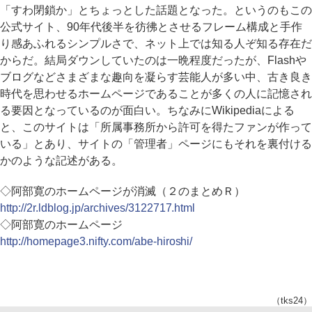
「すわ閉鎖か」とちょっとした話題となった。というのもこの
公式サイト、90年代後半を彷彿とさせるフレーム構成と手作
り感あふれるシンプルさで、ネット上では知る人ぞ知る存在だ
からだ。結局ダウンしていたのは一晩程度だったが、Flashや
ブログなどさまざまな趣向を凝らす芸能人が多い中、古き良き
時代を思わせるホームページであることが多くの人に記憶され
る要因となっているのが面白い。ちなみにWikipediaによる
と、このサイトは「所属事務所から許可を得たファンが作って
いる」とあり、サイトの「管理者」ページにもそれを裏付ける
かのような記述がある。
◇阿部寛のホームページが消滅（２のまとめＲ）
http://2r.ldblog.jp/archives/3122717.html
◇阿部寛のホームページ
http://homepage3.nifty.com/abe-hiroshi/
（tks24）