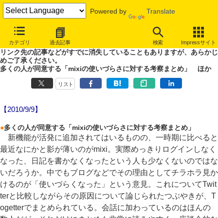
Powered by
Translate
やじうまWatch
カテゴリ
過去記事
検索
Impressサイト
噂あり、未確認情報ありのやじうまWatch。
リンク先の記事などがすでに消失していることもありますが、あらかじ
めご了承ください。
多くの人が同意する「mixiの使いづらさに対する考察まとめ」 ほか
リスト
【2010/9/9】
●
多くの人が同意する「mixiの使いづらさに対する考察まとめ」
新機能が活発に追加されてはいるものの、一時期に比べると
最近なにかと影が薄いのがmixi。実際めっきりログインしなく
なった、日記を書かなくなったという人も少なくないのではな
いだろうか。中でもブログなどでその理由としてチラホラ見か
けるのが「使いづらくなった」という意見。これについてTwit
terと比較しながらその原因について論じられたつぶやきが、T
ogetterでまとめられている。会話に加わっているのはほんの