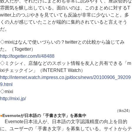
数人だが、それだけにまとめも非常に読みやすく、座談会的な
雰囲気を醸し出している。面白いのは、このまとめに対するT
witter上のつぶやきを見ていても反論が非常に少ないこと。多
くの人が感じていたことが端的に集約されていると言えそう
だ。
◇mixiはなんで使いづらいの？twitterとの比較から論じてみ
た。（Togetter）
http://togetter.com/li/48488
◇ミクシィ、店舗などのスポット情報を友人と共有できる「m
ixiチェックイン」（INTERNET Watch）
http://internet.watch.impress.co.jp/docs/news/20100906_39209
9.html
◇mixi
http://mixi.jp/
（tks24）
●
Evernoteが日本語の「手書き文字」を募集中
Evernote日本法人が、日本語の文字認識精度の向上を目的
に、ユーザーの「手書き文字」を募集している。サイトからテ