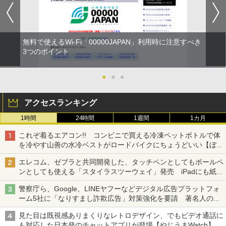
無料で使えるWi-Fi「00000JAPAN」利用時に注意すべき
3つのポイント
●
●
●
アクセスランキング
1時間
24時間
1週間
1カ月
これぞ着るエアコン!! コンビニで買える冷凍ペットボトルで体
を冷やす山善の水冷ベストがロードバイクにちょうどいい【ぼっ
ち・ざ・ろーど！その14】【空いた時間でなにしてる？】
エレコム、ゼブラと共同開発した、タッチペンとしてもボールペ
ンとしても使える「スタイラスツーウェイ」発売 iPadにも紙に
も、持ち替えずに書き込める
警察庁ら、Google、LINEヤフーなどデジタル広告プラットフォ
ーム5社に「なりすまし詐欺広告」対策強化を要請 著名人の写
真や映像を使った投資詐欺などへの対策として
見た目は既視感ありまくりなレトロデザイン、でもビデオ通話に
も対応した日本発のチャットアプリが登場【やじうまWatch】