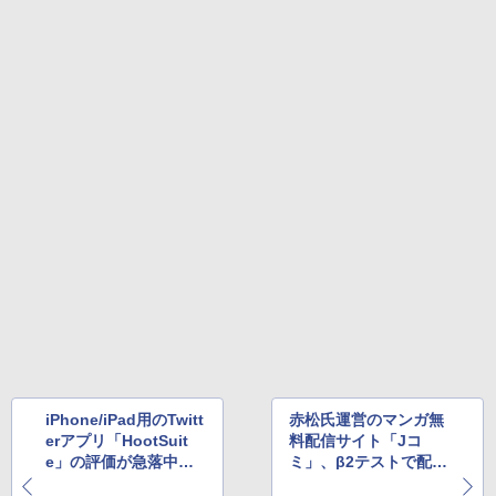
iPhone/iPad用のTwitt
赤松氏運営のマンガ無
erアプリ「HootSuit
料配信サイト「Jコ
e」の評価が急落中
ミ」、β2テストで配信
ほか
する3作品を発表 ほ