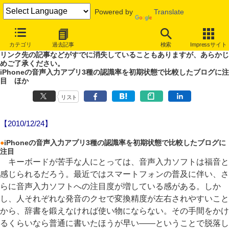
Powered by
Translate
やじうまWatch
カテゴリ
過去記事
検索
Impressサイト
噂あり、未確認情報ありのやじうまWatch。
リンク先の記事などがすでに消失していることもありますが、あらかじ
めご了承ください。
iPhoneの音声入力アプリ3種の認識率を初期状態で比較したブログに注
目 ほか
リスト
【2010/12/24】
●
iPhoneの音声入力アプリ3種の認識率を初期状態で比較したブログに
注目
キーボードが苦手な人にとっては、音声入力ソフトは福音と
感じられるだろう。最近ではスマートフォンの普及に伴い、さ
らに音声入力ソフトへの注目度が増している感がある。しか
し、人それぞれな発音のクセで変換精度が左右されやすいこと
から、辞書を鍛えなければ使い物にならない。その手間をかけ
るくらいなら普通に書いたほうが早い――ということで脱落し