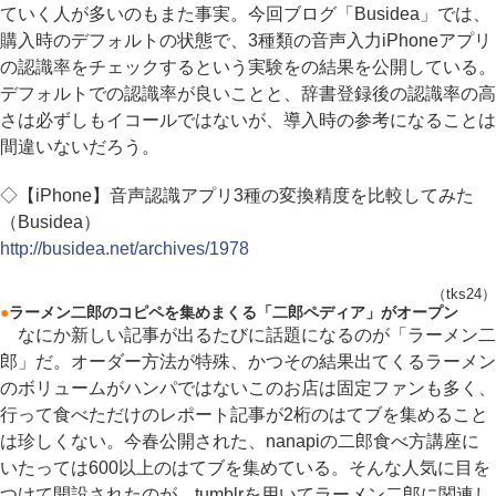
ていく人が多いのもまた事実。今回ブログ「Busidea」では、
購入時のデフォルトの状態で、3種類の音声入力iPhoneアプリ
の認識率をチェックするという実験をの結果を公開している。
デフォルトでの認識率が良いことと、辞書登録後の認識率の高
さは必ずしもイコールではないが、導入時の参考になることは
間違いないだろう。
◇【iPhone】音声認識アプリ3種の変換精度を比較してみた
（Busidea）
http://busidea.net/archives/1978
（tks24）
●
ラーメン二郎のコピペを集めまくる「二郎ペディア」がオープン
なにか新しい記事が出るたびに話題になるのが「ラーメン二
郎」だ。オーダー方法が特殊、かつその結果出てくるラーメン
のボリュームがハンパではないこのお店は固定ファンも多く、
行って食べただけのレポート記事が2桁のはてブを集めること
は珍しくない。今春公開された、nanapiの二郎食べ方講座に
いたっては600以上のはてブを集めている。そんな人気に目を
つけて開設されたのが、tumblrを用いてラーメン二郎に関連し