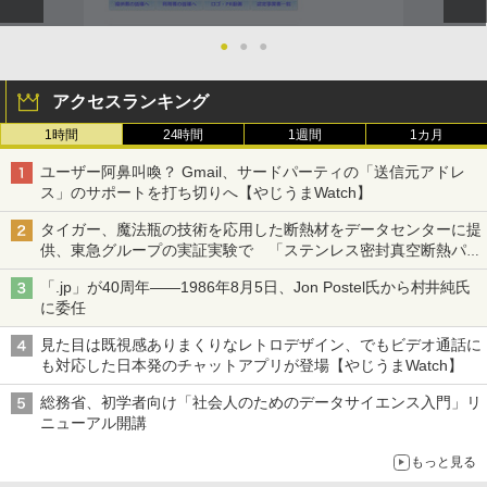
●
●
●
アクセスランキング
1時間
24時間
1週間
1カ月
ユーザー阿鼻叫喚？ Gmail、サードパーティの「送信元アドレ
ス」のサポートを打ち切りへ【やじうまWatch】
タイガー、魔法瓶の技術を応用した断熱材をデータセンターに提
供、東急グループの実証実験で 「ステンレス密封真空断熱パネ
ル TIVIP」
「.jp」が40周年――1986年8月5日、Jon Postel氏から村井純氏
に委任
見た目は既視感ありまくりなレトロデザイン、でもビデオ通話に
も対応した日本発のチャットアプリが登場【やじうまWatch】
総務省、初学者向け「社会人のためのデータサイエンス入門」リ
ニューアル開講
もっと見る